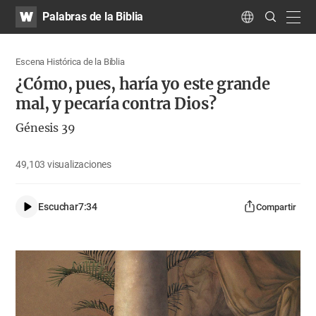
WATV
Search
Palabras de la Biblia
Submit
navig
Language
Escena Histórica de la Biblia
¿Cómo, pues, haría yo este grande
mal, y pecaría contra Dios?
Génesis 39
49,103
visualizaciones
Escuchar
7:34
Compartir