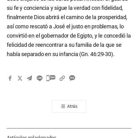
su fe y conciencia y sigue la verdad con fidelidad,
finalmente Dios abrirá el camino de la prosperidad,
así como rescató a José el justo en problemas, lo
convirtió en el gobernador de Egipto, y le concedió la
felicidad de reencontrar a su familia de la que se
había separado en su infancia (Gn. 46:29-30).
카
카
오
톡
Atrás
공
유
하
기
Artículos relacionados