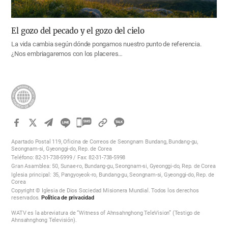
El gozo del pecado y el gozo del cielo
La vida cambia según dónde pongamos nuestro punto de referencia.
¿Nos embriagaremos con los placeres…
카
카
Apartado Postal 119, Oficina de Correos de Seongnam Bundang, Bundang-gu,
오
Seongnam-si, Gyeonggi-do, Rep. de Corea
Teléfono: 82-31-738-5999 / Fax: 82-31-738-5998
톡
Gran Asamblea: 50, Sunae-ro, Bundang-gu, Seongnam-si, Gyeonggi-do, Rep. de Corea
공
Iglesia principal: 35, Pangyoyeok-ro, Bundang-gu, Seongnam-si, Gyeonggi-do, Rep. de
Corea
유
Copyright © Iglesia de Dios Sociedad Misionera Mundial. Todos los derechos
하
reservados.
Política de privacidad
기
WATV es la abreviatura de “Witness of Ahnsahnghong TeleVision” (Testigo de
Ahnsahnghong Televisión).