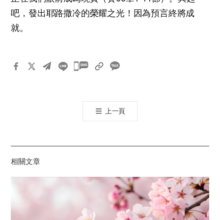
吧，發出耶路撒冷的榮耀之光！因為預言終將成
就。
카
카
오
톡
上一頁
공
유
하
기
相關文章