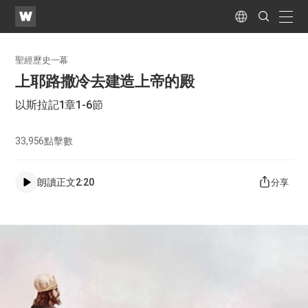
WATV
Search
Submit
naviga
Language
聖經歷史一幕
上耶路撒冷去建造上帝的殿
以斯拉記1章1-6節
33,956
點擊數
朗讀正文
2:20
分享