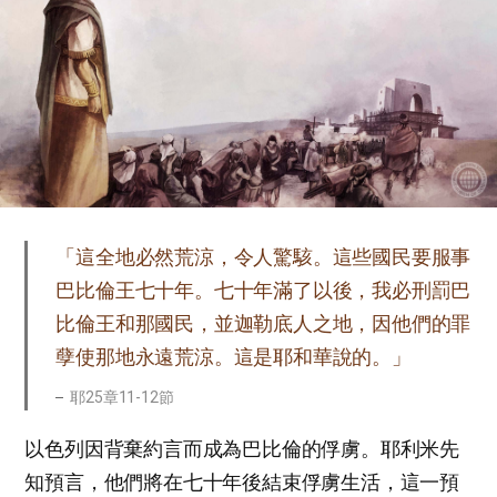
「這全地必然荒涼，令人驚駭。這些國民要服事
巴比倫王七十年。七十年滿了以後，我必刑罰巴
比倫王和那國民，並迦勒底人之地，因他們的罪
孽使那地永遠荒涼。這是耶和華說的。」
耶25章11-12節
以色列因背棄約言而成為巴比倫的俘虜。耶利米先
知預言，他們將在七十年後結束俘虜生活，這一預