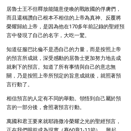
居魯士王不但釋放能隨意使喚的戰敗國的俘虜們，
而且還稱讚自己根本不相信的上帝為真神、反覆將
榮耀歸給上帝，是因為他在170多年前記錄的聖經預
言中發現了自己的名字，大吃一驚。
知道征服巴比倫不是憑自己的力量，而是按照上帝
的預言所成就，深受感動的居魯士更加努力地去成
就剩下的預言。知道了所有事情與自己的意志無
關，乃是按照上帝所預定的旨意成就後，就照著預
言行動了。
相信預言的人定有不同的舉動。領悟到自己屬於預
言的一部分後，會照著預言行動。
萬國和君王要來就耶路撒冷榮耀之光的聖經預言，
正在我們眼前成為現實（賽60章1-11節）。興起