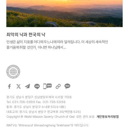
죄악의 낙과 천국의 낙
인생은 삶의 지표를 어디에 두느냐에 따라 달라집니다. 이 세상의 세속적인
즐거움에 취할 것인가, 아니면 하나님께서…
카카오톡
공유하기
경기도 성남시 분당구 성남분당우체국 사서함 119호
Tel. 031-738-5999 Fax. 031-738-5998
총회: 경기도 성남시 분당구 수내로 50(수내동)
대표교회: 경기도 성남시 분당구 판교역로 35(백현동 526)
Copyright © World Mission Society Church of God. 모든 권리 보유.
개인정보처리방침
WATV는 ‘Witness of Ahnsahnghong TeleVision’의 약자입니다.