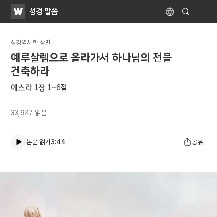
WATV
Search
성경 말씀
Submit
Language
naviga
성경역사 한 장면
예루살렘으로 올라가서 하나님의 전을
건축하라
에스라 1장 1~6절
33,947
읽음
본문 읽기
3:44
공유