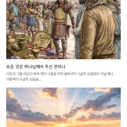
모든 것은 하나님께서 주신 것이니
다윗과 그를 따르던 육백 명이 사울을 피해 블레셋의 시글락 성읍에서 지낼 때다.
아말렉이 시글락 성읍을…