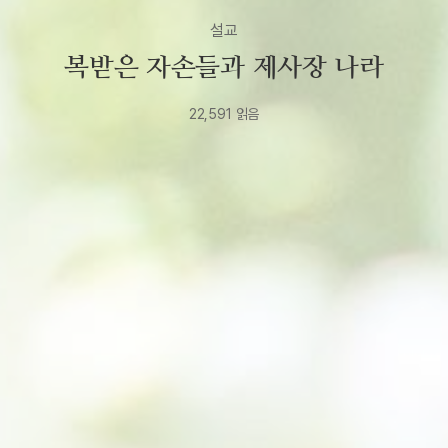
설교
복받은 자손들과 제사장 나라
22,591
읽음
2026년
6월
2일