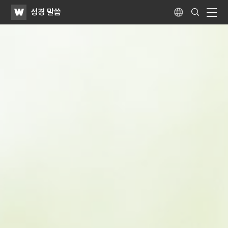
WATV
Search
성경 말씀
Submit
Language
naviga