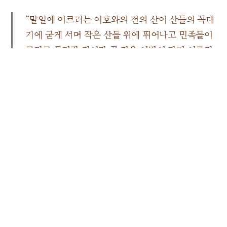
“말일에 이르러는 여호와의 전의 산이 산들의 꼭대
기에 굳게 서며 작은 산들 위에 뛰어나고 민족들이
그리로 몰려갈 것이라 곧 많은 이방이 가며 이르기
를 오라 우리가 여호와의 산에 올라가서 야곱의 하
나님의 전에 이르자 그가 그 도로 우리에게 가르치
실 것이라 우리가 그 길로 행하리라 하리니 이는 율
법이 시온에서부터 나올 것이요 여호와의 말씀이
예루살렘에서부터 나올 것임이라”
미 4장 1~2절
말일에 하나님께서 여호와의 산 곧 시온산에서 우리에게
생명의 도, 곧 하나님의 율법을 반포하시고 가르치실 것이
라 했습니다. 마지막 시대에 하나님께서 육체를 입고 이
땅에 오셔서 인류에게 직접 구원의 진리를 베푸신다는 말