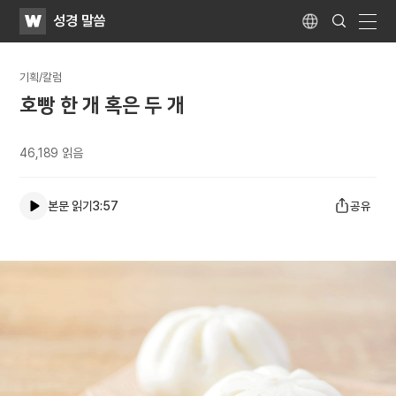
WATV
Search
성경 말씀
Submit
Language
naviga
기획/칼럼
호빵 한 개 혹은 두 개
46,189
읽음
본문 읽기
3:57
공유