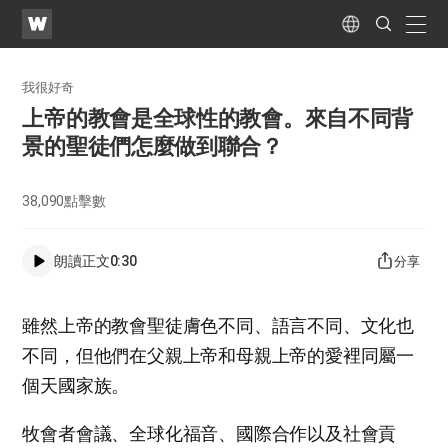
WATV
Search
Submit
naviga
Language
我很好奇
上帝的教會是全球性的教會。來自不同背
景的聖徒們怎麼做到聯合？
38,090
點擊數
朗讀正文
0:30
分享
雖然上帝的教會聖徒膚色不同、語言不同、文化也
不同，但他們在父親上帝和母親上帝的愛裡同屬一
個天國家族。
牧會者會議、全球化福音、國際合作以及社會貢