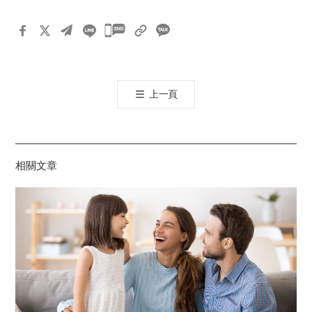
카
카
오
톡
上一頁
공
유
하
기
相關文章