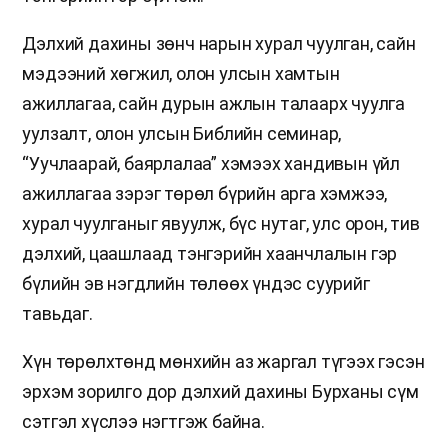
Дэлхий дахины зөнч нарын хурал чуулган, сайн
мэдээний хөгжил, олон улсын хамтын
ажиллагаа, сайн дурын ажлын талаарх чуулга
уулзалт, олон улсын Библийн семинар,
“Уучлаарай, баярлалаа” хэмээх хандивын үйл
ажиллагаа зэрэг төрөл бүрийн арга хэмжээ,
хурал чуулганыг явуулж, бүс нутаг, улс орон, тив
дэлхий, цаашлаад тэнгэрийн хаанчлалын гэр
бүлийн эв нэгдлийн төлөөх үндэс суурийг
тавьдаг.
Хүн төрөлхтөнд мөнхийн аз жаргал түгээх гэсэн
эрхэм зорилго дор дэлхий дахины Бурханы сүм
сэтгэл хүслээ нэгтгэж байна.