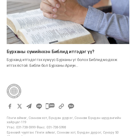
Бурханы сүмийнхэн Библид итгэдэг үү?
Бурханд итгэдэг гэх хүмүүс Бурханы үг болох Библид мэдээж
итгэх ёстой. Библи бол Бурханы Ариун…
카
카
Гёнги аймаг, Соннам хот, Бүндан дүүрэг, Соннам Бүндан шуудангийн
오
хайрцаг-119
Утас. 031-738-5999 Факс. 031-738-5998
톡
Ерөнхий чуулган: Гёнги аймаг, Соннам хот, Бүндан дүүрэг, Сүнэру 50
공