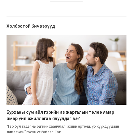
유
하
기
Холбоотой бичвэрүүд
Бурханы сүм айл гэрийн аз жаргалын төлөө ямар
ямар үйл ажиллагаа явуулдаг вэ?
“Гэр бүл гэдэг нь эцгийн хаанчлал, эхийн ертөнц, үр хүүхдүүдийн
диваажин” гэсэн үг байдаг. Тэр…