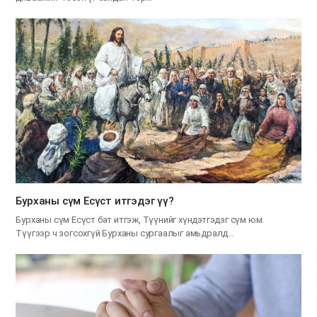
Бурханы сүм Есүст итгэдэг үү?
Бурханы сүм Есүст бат итгэж, Түүнийг хүндэтгэдэг сүм юм.
Түүгээр ч зогсохгүй Бурханы сургаалыг амьдралд…