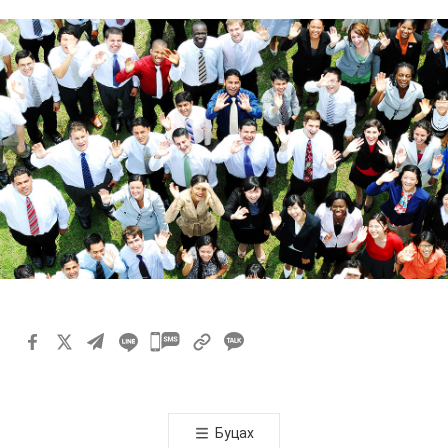
카
카
오
톡
Буцах
공