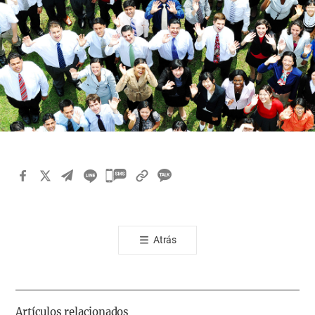
카
카
오
톡
Atrás
공
유
하
기
Artículos relacionados