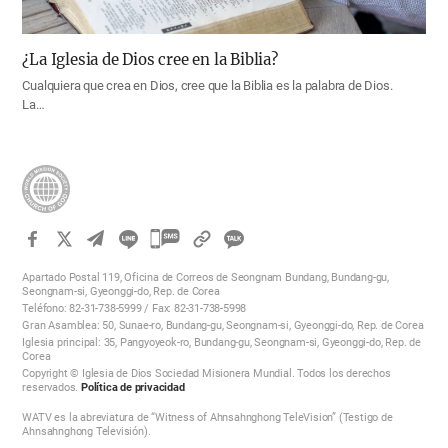
¿La Iglesia de Dios cree en la Biblia?
Cualquiera que crea en Dios, cree que la Biblia es la palabra de Dios.
La…
카
카
Apartado Postal 119, Oficina de Correos de Seongnam Bundang, Bundang-gu,
오
Seongnam-si, Gyeonggi-do, Rep. de Corea
Teléfono: 82-31-738-5999 / Fax: 82-31-738-5998
톡
Gran Asamblea: 50, Sunae-ro, Bundang-gu, Seongnam-si, Gyeonggi-do, Rep. de Corea
공
Iglesia principal: 35, Pangyoyeok-ro, Bundang-gu, Seongnam-si, Gyeonggi-do, Rep. de
Corea
유
Copyright © Iglesia de Dios Sociedad Misionera Mundial. Todos los derechos
하
reservados.
Política de privacidad
기
WATV es la abreviatura de “Witness of Ahnsahnghong TeleVision” (Testigo de
Ahnsahnghong Televisión).