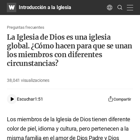
WATV
Search
Introducción a la Iglesia
Submit
navig
Language
Preguntas frecuentes
La Iglesia de Dios es una iglesia
global. ¿Cómo hacen para que se unan
los miembros con diferentes
circunstancias?
38,041
visualizaciones
Escuchar
1:51
Compartir
Los miembros de la Iglesia de Dios tienen diferente
color de piel, idioma y cultura, pero pertenecen a la
misma familia en el amor de Dios Padre y Dios