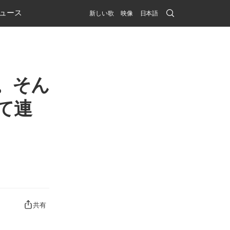
Search
ュース
新しい歌
映像
日本語
Submit
。そん
て連
共有