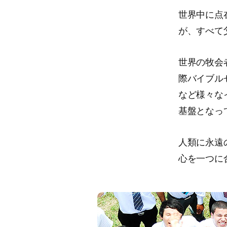
世界中に点
が、すべて
世界の牧会
際バイブル
など様々な
基盤となっ
人類に永遠
心を一つに