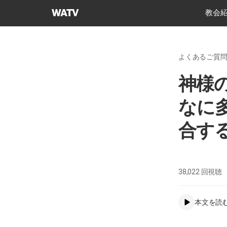
神
教会
様
の
教
よくあるご質問(
会
世
​神
界
福
なに
音
宣
合す
教
協
会
38,022
回視聴
本文を読