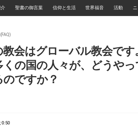
紹介
​聖書の御言葉
​信仰と生活
世界福音
活動
ニ
FAQ)
様の教会はグローバル教会です
多くの国の人々が、どうやっ
るのですか？
む
0:50