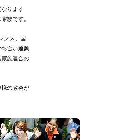
異なります
の家族です。
レンス、国
かち合い運動
国家族連合の
神様の教会が