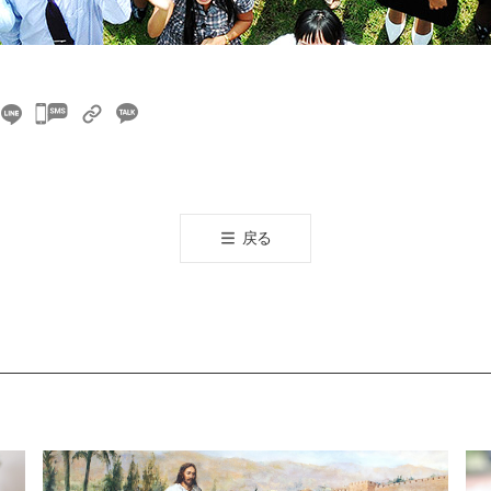
카
카
오
톡
공
戻る
유
하
기