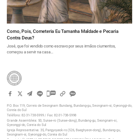
Como, Pois, Cometeria Eu Tamanha Maldade e Pecaria
Contra Deus?
José, que foi vendido como escravo por seus irmãos ciumentos,
começou a servir na casa…
카
카
P.O. Box 119, Correio de Seongnam Bundang, Bundang-gu, Seongnam-si, Gyeonggi-do,
오
Coreia do Sul
Teléfono: 82-31-738-5999 / Fax: 82-31-738-5998
톡
Grande Assembleia: 50, Sunae-ro (Sunae-dong), Bundang-gu, Seongnam-si,
공
Gyeonggi-do, Coreia do Sul
Igreja Representativa: 35, Pangyoyeok-ro (526, Baeghyeon-dong), Bundang-gu,
유
Seongnam-si, Gyeonggi-do, Coreia do Sul
하