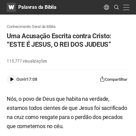
WATV
Search
Palavras da Bíblia
Submit
navig
Language
Conhecimento Geral da Bíblia
Uma Acusação Escrita contra Cristo:
“ESTE É JESUS, O REI DOS JUDEUS”
115,777
visualizações
Ouvir
17:08
Compartilhar
Nós, o povo de Deus que habita na verdade,
estamos todos cientes de que Jesus foi sacrificado
na cruz como resgate para o perdão dos pecados
que cometemos no céu.