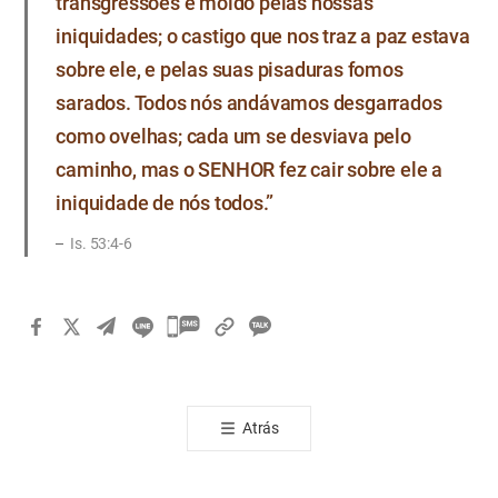
transgressões e moído pelas nossas
iniquidades; o castigo que nos traz a paz estava
sobre ele, e pelas suas pisaduras fomos
sarados. Todos nós andávamos desgarrados
como ovelhas; cada um se desviava pelo
caminho, mas o SENHOR fez cair sobre ele a
iniquidade de nós todos.”
Is. 53:4-6
카
카
오
톡
Atrás
공
유
하