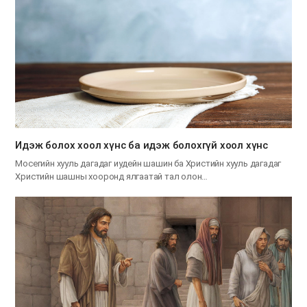
Идэж болох хоол хүнс ба идэж болохгүй хоол хүнс
Мосегийн хууль дагадаг иудейн шашин ба Христийн хууль дагадаг
Христийн шашны хооронд ялгаатай тал олон…