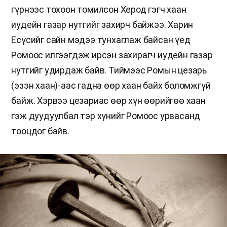
гүрнээс тохоон томилсон Херод гэгч хаан
иудейн газар нутгийг захирч байжээ. Харин
Есүсийг сайн мэдээ тунхаглаж байсан үед
Ромоос илгээгдэж ирсэн захирагч иудейн газар
нутгийг удирдаж байв. Тиймээс Ромын цезарь
(эзэн хаан)-аас гадна өөр хаан байх боломжгүй
байж. Хэрвээ цезариас өөр хүн өөрийгөө хаан
гэж дуудуулбал тэр хүнийг Ромоос урвасанд
тооцдог байв.