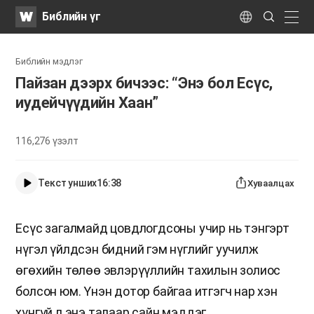
WATV
Search
Библийн үг
Submit
naviga
Language
Библийн мэдлэг
Пайзан дээрх бичээс: “Энэ бол Есүс,
иудейчүүдийн Хаан”
116,276
үзэлт
Текст унших
16:38
Хуваалцах
Есүс загалмайд цовдлогдсоны учир нь тэнгэрт
нүгэл үйлдсэн бидний гэм нүглийг уучилж
өгөхийн төлөө эвлэрүүллийн тахилын золиос
болсон юм. Үнэн дотор байгаа итгэгч нар хэн
хүнгүй л энэ талаар сайн мэддэг.