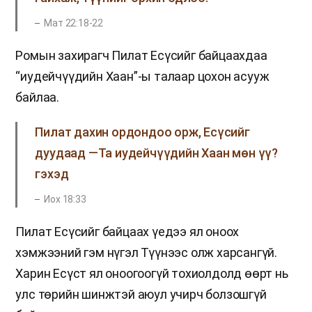
Мат 22:18-22
Ромын захирагч Пилат Есүсийг байцаахдаа
“иудейчүүдийн Хаан”-ы талаар цохон асууж
байлаа.
Пилат дахин ордондоо орж, Есүсийг
дуудаад —Та иудейчүүдийн Хаан мөн үү?
гэхэд
Иох 18:33
Пилат Есүсийг байцаах үедээ ял оноох
хэмжээний гэм нүгэл Түүнээс олж харсангүй.
Харин Есүст ял оноогоогүй тохиолдолд өөрт нь
улс төрийн шинжтэй аюул учирч болзошгүй