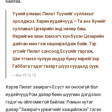
байлаа.
Үүний улмаас Пилат Түүнийг суллахыг
оролджээ. Харин иудейчүүд —Та энэ Хүнийг
суллавал Цезарийн анд нөхөр биш.
Өөрийгөө хаан хэмээгч хүн бүхэн Цезарийн
дайсан мөн гэж хашхиралдаж байв. Тэр
үгсийг Пилат сонсоод Есүсийг гаргаж,
Шигтгэмэл чулуун индэр буюу еврейгээр
Габбата гэдэг газарт шүүх суудалд суув.
Иох 19:12-13
Хэрэв Пилат захирагч Есүст ял оноохгүй бол
иудейчүүд Ром даяар бөөн шуугиан дэгдээнэ
гэдэг нь ойлгомжтой байлаа. Ромын нутаг
даяар “Захирагч урвагчийг хаацайлжээ” гэсэн