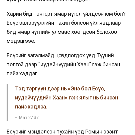
Харин бид тэнгэрт ямар нүгэл үйлдсэн юм бол?
Есүс эвлэрүүллийн тахил болсон үйл явдлаар
бид ямар нүглийн улмаас хөөгдсөн болохоо
мэдэцгээе.
Есүсийг загалмайд цовдлогдох үед Түүний
толгой дээр “иудейчүүдийн Хаан” гэж бичсэн
пайз хаддаг.
Тэд тэргүүн дээр нь «Энэ бол Есүс,
иудейчүүдийн Хаан» гэж ялыг нь бичсэн
пайз хадлаа.
Мат 27:37
Есүсийг мэндэлсэн тухайн үед Ромын эзэнт