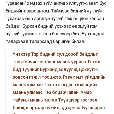
“урвасан” хэмээх зүйл ангиар яллуулж, зөвт бус
биднийг аварсан юм. Тиймээс бидний нүглийг
“үхэхээс өөр аргагүй нүгэл” гэж онцлон хэлсэн
байдаг. Бурхан бидний үхэхээс өөрцгүй гэм
нүглийг уучилж өгсөн болохоор бид Бурхандаа
талархаад талархаад баршгүй билээ.
Үнэхээр Тэр бидний сул дорой байдлыг
тээж өвчин зовлонг маань үүрчээ. Гэтэл
бид Түүнийг Бурханд зодуулж, цохиулж,
зовсон гэж л тооцжээ. Гэвч гэмт үйлдлийн
маань улмаас Тэр хатгагдан хилэнцийн
маань улмаас Тэр бяцарч авай. Амар
тайвны маань төлөө Түүн дээр гэсгээл
байж, шархаар нь бид эдгэрчээ. Бүгдээрээ