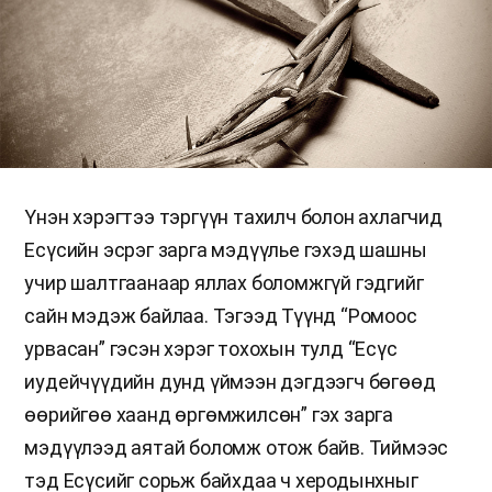
Үнэн хэрэгтээ тэргүүн тахилч болон ахлагчид
Есүсийн эсрэг зарга мэдүүлье гэхэд шашны
учир шалтгаанаар яллах боломжгүй гэдгийг
сайн мэдэж байлаа. Тэгээд Түүнд “Ромоос
урвасан” гэсэн хэрэг тохохын тулд “Есүс
иудейчүүдийн дунд үймээн дэгдээгч бөгөөд
өөрийгөө хаанд өргөмжилсөн” гэх зарга
мэдүүлээд аятай боломж отож байв. Тиймээс
тэд Есүсийг сорьж байхдаа ч херодынхныг