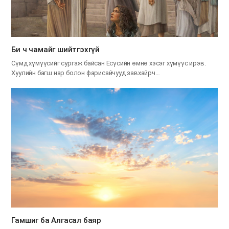
Би ч чамайг шийтгэхгүй
Сүмд хүмүүсийг сургаж байсан Есүсийн өмнө хэсэг хүмүүс ирэв.
Хуулийн багш нар болон фарисайчууд завхайрч…
Гамшиг ба Алгасал баяр