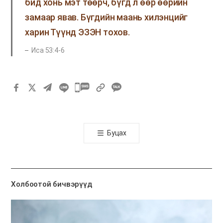
бид хонь мэт төөрч, бүгд л өөр өөрийн
замаар явав. Бүгдийн маань хилэнцийг
харин Түүнд ЭЗЭН тохов.
Иса 53:4-6
카
카
오
톡
Буцах
공
유
하
기
Холбоотой бичвэрүүд