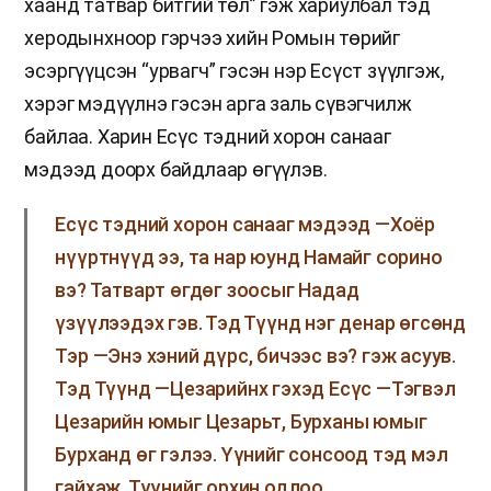
хаанд татвар битгий төл” гэж хариулбал тэд
херодынхноор гэрчээ хийн Ромын төрийг
эсэргүүцсэн “урвагч” гэсэн нэр Есүст зүүлгэж,
хэрэг мэдүүлнэ гэсэн арга заль сүвэгчилж
байлаа. Харин Есүс тэдний хорон санааг
мэдээд доорх байдлаар өгүүлэв.
Есүс тэдний хорон санааг мэдээд —Хоёр
нүүртнүүд ээ, та нар юунд Намайг сорино
вэ? Татварт өгдөг зоосыг Надад
үзүүлээдэх гэв. Тэд Түүнд нэг денар өгсөнд
Тэр —Энэ хэний дүрс, бичээс вэ? гэж асуув.
Тэд Түүнд —Цезарийнх гэхэд Есүс —Тэгвэл
Цезарийн юмыг Цезарьт, Бурханы юмыг
Бурханд өг гэлээ. Үүнийг сонсоод тэд мэл
гайхаж, Түүнийг орхин одлоо.