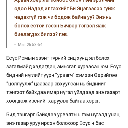
одоо Надад илгээхийг Би Эцэгээсээ гуйж
чадахгүй гэж чи бодож байна уу? Энэ нь
болох ёстой гэсэн Бичвэр тэгвэл яаж
биелэгдэх билээ? гэв.
Мат 26:53-54
Есүс Ромын эзэнт гүрний онц хүнд ял болох
загалмайд хадагдан, амьсгал хураасан юм. Есүс
бидний нүглийг үүрч “урвагч” хэмээн Өөрийгөө
“цоллуулж” цаазаар авхуулсан нь биднийг
тэнгэрт байхдаа ямар нүгэл үйлдээд энэ газарт
хөөгдөж ирснийг харуулж байгаа хэрэг.
Бид тэнгэрт байхдаа урвалтын гэм нүгэлд унан,
энэ газар уруу ирсэн болохоор Есүс ч бас