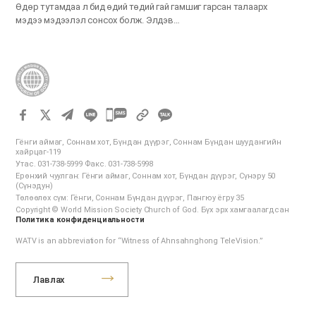
Өдөр тутамдаа л бид өдий төдий гай гамшиг гарсан талаарх
мэдээ мэдээлэл сонсох болж. Элдэв…
카
카
Гёнги аймаг, Соннам хот, Бүндан дүүрэг, Соннам Бүндан шуудангийн
오
хайрцаг-119
Утас. 031-738-5999 Факс. 031-738-5998
톡
Ерөнхий чуулган: Гёнги аймаг, Соннам хот, Бүндан дүүрэг, Сүнэру 50
공
(Сүнэдун)
Төлөөлөх сүм: Гёнги, Соннам Бүндан дүүрэг, Пангюу ёгру 35
유
Copyright © World Mission Society Church of God. Бүх эрх хамгаалагдсан
하
Политика конфиденциальности
기
WATV is an abbreviation for “Witness of Ahnsahnghong TeleVision.”
Лавлах