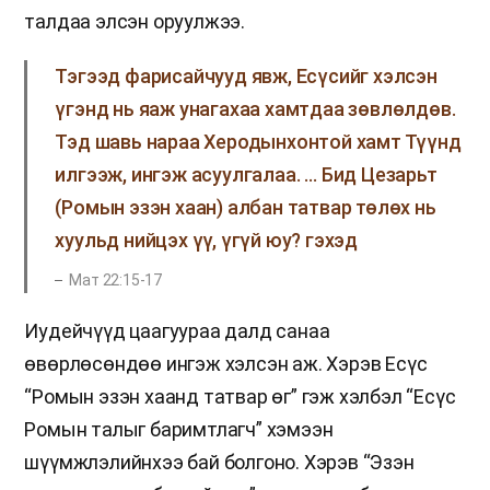
талдаа элсэн оруулжээ.
Тэгээд фарисайчууд явж, Есүсийг хэлсэн
үгэнд нь яаж унагахаа хамтдаа зөвлөлдөв.
Тэд шавь нараа Херодынхонтой хамт Түүнд
илгээж, ингэж асуулгалаа. … Бид Цезарьт
(Ромын эзэн хаан) албан татвар төлөх нь
хуульд нийцэх үү, үгүй юу? гэхэд
Мат 22:15-17
Иудейчүүд цаагуураа далд санаа
өвөрлөсөндөө ингэж хэлсэн аж. Хэрэв Есүс
“Ромын эзэн хаанд татвар өг” гэж хэлбэл “Есүс
Ромын талыг баримтлагч” хэмээн
шүүмжлэлийнхээ бай болгоно. Хэрэв “Эзэн