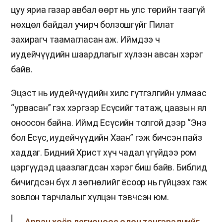
цуу яриа газар авбал өөрт нь улс төрийн таагүй
нөхцөл байдал учирч болзошгүйг Пилат
захирагч таамагласан аж. Иймдээ ч
иудейчүүдийн шаардлагыг хүлээн авсан хэрэг
байв.
Эцэст нь иудейчүүдийн хилс гүтгэлгийн улмаас
“урвасан” гэх хэргээр Есүсийг татаж, цаазын ял
оноосон байна. Иймд Есүсийн толгой дээр “Энэ
бол Есүс, иудейчүүдийн Хаан” гэж бичсэн пайз
хаддаг. Бидний Христ хүч чадал үгүйдээ ром
цэргүүдэд цаазлагдсан хэрэг биш байв. Библид
бичигдсэн бүх л зөгнөлийг ёсоор нь гүйцээх гэж
зовлон тарчлалыг хүлцэн тэвчсэн юм.
Арван хоёр легионоос олон тэнгэрэлчийг