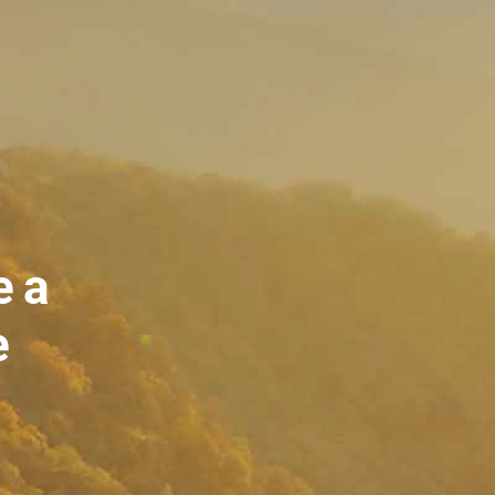
e a
e