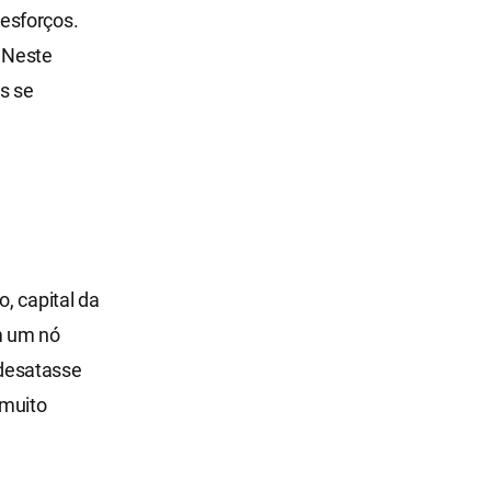
esforços.
 Neste
s se
, capital da
om um nó
 desatasse
 muito