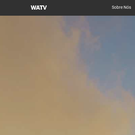
Igreja
Sobre Nós
de
Deus
Sociedade
Missionária
Mundial