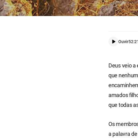
Ouvir
52:2
Deus veio a 
que nenhum 
encaminhem 
amados filho
que todas a
Os membros 
a palavra d