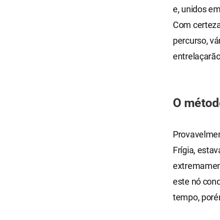
e, unidos e
Com certeza,
percurso, vá
entrelaçarã
O método
Provavelment
Frígia, esta
extremament
este nó conq
tempo, poré