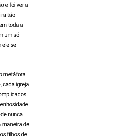
 e foi ver a
ira tão
 em toda a
om um só
 ele se
mo metáfora
 cada igreja
omplicados.
genhosidade
ode nunca
a maneira de
os filhos de