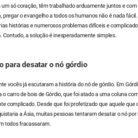
m um só coração, têm trabalhado arduamente juntos e com 
 pregar o evangelho a todos os humanos não é nada fácil.
rias histórias e numerosos problemas difíceis e complicado
o. Contudo, a solução é inesperadamente simples.
 para desatar o nó górdio
e vocês já escutaram a história do nó de górdio. Em Górdio
va o carro de bois de Górdio, que foi atado a uma coluna c
e complicado. Desde que foi profetizado que aquele que
uistaria a Ásia, muitas pessoas tentaram desatar o nó por
m todos fracassaram.