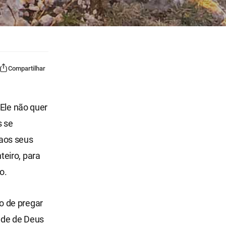
Compartilhar
 Ele não quer
s se
 aos seus
eiro, para
o.
o de pregar
ade de Deus