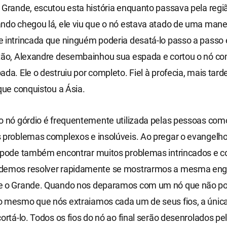
 Grande, escutou esta história enquanto passava pela região
ndo chegou lá, ele viu que o nó estava atado de uma mane
e intrincada que ninguém poderia desatá-lo passo a passo
ntão, Alexandre desembainhou sua espada e cortou o nó c
ada. Ele o destruiu por completo. Fiel à profecia, mais tarde
 que conquistou a Ásia.
do nó górdio é frequentemente utilizada pelas pessoas co
 problemas complexos e insolúveis. Ao pregar o evangelho,
o pode também encontrar muitos problemas intrincados e c
demos resolver rapidamente se mostrarmos a mesma en
e o Grande. Quando nos deparamos com um nó que não p
o mesmo que nós extraiamos cada um de seus fios, a únic
cortá-lo. Todos os fios do nó ao final serão desenrolados pel