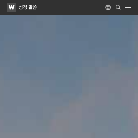
WATV
Search
성경 말씀
Submit
Language
naviga