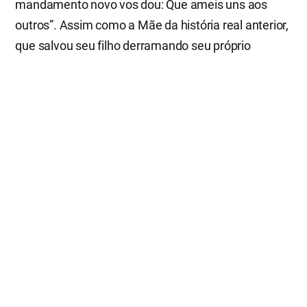
mandamento novo vos dou: Que ameis uns aos
outros”. Assim como a Mãe da história real anterior,
que salvou seu filho derramando seu próprio
sangue, Deus nos salvou rasgando sua carne e
derramando seu sangue. Como Deus nos amou,
nós também devemos amar-nos uns aos outros.
“Amados, amemo-nos uns aos outros, porque o
amor procede de Deus; e todo aquele que ama
é nascido de Deus e conhece a Deus. Aquele
que não ama não conhece a Deus, pois Deus é
amor. Nisto se manifestou o amor de Deus em
nós: em haver Deus enviado o seu Filho
unigênito ao mundo, para vivermos por meio
dele. Nisto consiste o amor: não em que nós
tenhamos amado a Deus, mas em que ele nos