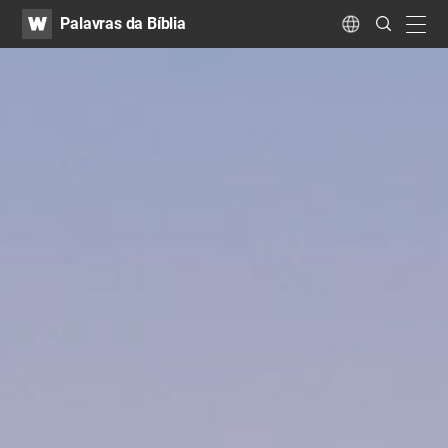
WATV
Search
Palavras da Bíblia
Submit
navig
Language