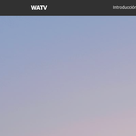
Iglesia
Introducció
de
Dios
Sociedad
Misionera
Mundial