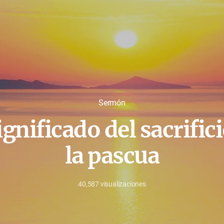
Sermón
ignificado del sacrific
la pascua
40,587
visualizaciones
julio
15,
2020