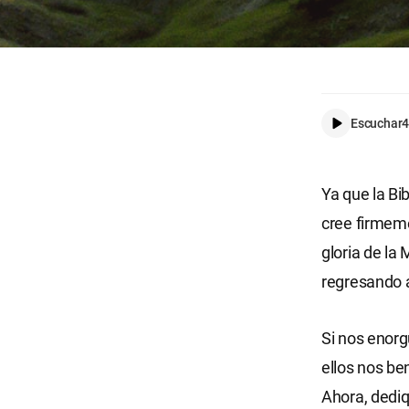
Escuchar
4
Ya que la Bib
cree firmeme
gloria de l
regresando a
Si nos enorg
ellos nos be
Ahora, dediq