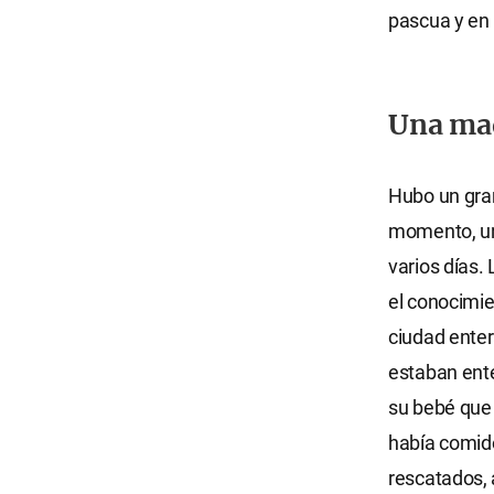
pascua y en 
Una mad
Hubo un gran
momento, un
varios días.
el conocimie
ciudad enter
estaban ente
su bebé que 
había comido
rescatados, 