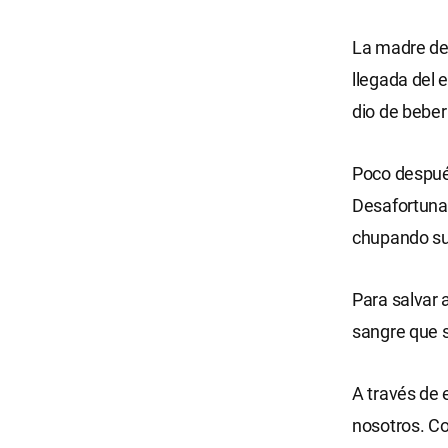
La madre dec
llegada del 
dio de beber
Poco después
Desafortuna
chupando su 
Para salvar 
sangre que s
A través de 
nosotros. Co