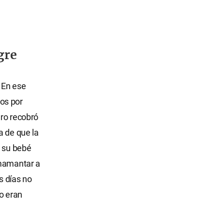
gre
 En ese
os por
ero recobró
a de que la
y su bebé
amamantar a
s días no
o eran