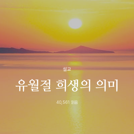
설교
유월절 희생의 의미
40,561
읽음
2020년
7월
15일