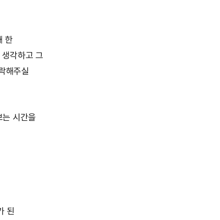
 한
 생각하고 그
허락해주실
보는 시간을
가 된