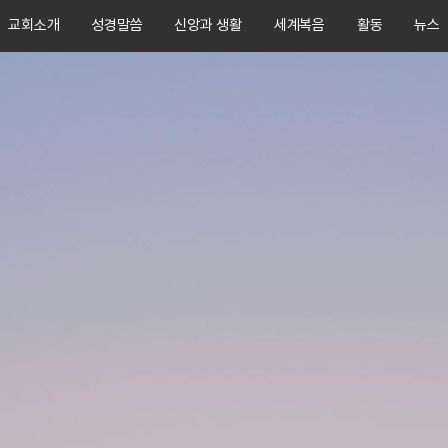
교회소개
성경말씀
신앙과 생활
세계복음
활동
뉴스