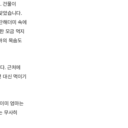
. 건물이
찾았습니다.
 잔해더미 속에
한 모금 먹지
마의 목숨도
다. 근처에
젖 대신 먹이기
 이미 엄마는
는 무사히