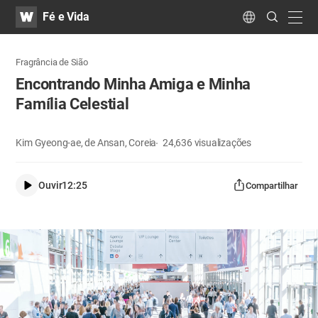
WATV
Search
Fé e Vida
Submit
navig
Language
Fragrância de Sião
Encontrando Minha Amiga e Minha
Família Celestial
Kim Gyeong-ae, de Ansan, Coreia
24,636
visualizações
Ouvir
12:25
Compartilhar