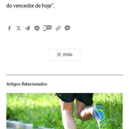
do vencedor de hoje”.
카
카
오
톡
Atrás
공
유
하
기
Artigos Relacionados