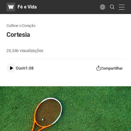
WATV
Search
Fé e Vida
Submit
navig
Language
Cultivar o Coração
Cortesia
26,346
visualizações
Ouvir
1:08
Compartilhar