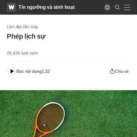
WATV
Search
Tín ngưỡng và sinh hoạt
Submit
Language
naviga
Làm đẹp tấm lòng
Phép lịch sự
26,424
lượt xem
Đọc nội dung
1:22
Chia sẻ