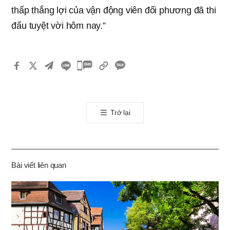
thấp thắng lợi của vận động viên đối phương đã thi
đấu tuyệt vời hôm nay.”
카
카
오
톡
Trở lại
공
유
하
기
Bài viết liên quan