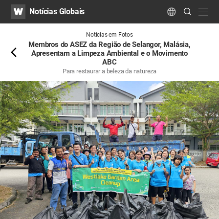
WATV
Search
Notícias Globais
Submit
navig
Language
Atrás
Notícias em Fotos
Membros do ASEZ da Região de Selangor, Malásia,
Apresentam a Limpeza Ambiental e o Movimento
ABC
Para restaurar a beleza da natureza