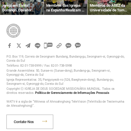
Igreja em Santo
Membros das Igrejas
Membros do ASEZ da
Domingo, Equador
na Espanha Realizam a
Universidade de Tom
Realiza a 1.504ª
1481ª Campanha
Mboya Realizam a
Campanha Mundial de
Mundial de Doação de
Campanha de Limpeza
Doação de Sangue para
Sangue para a Vida
de Rua
a Vida com o Amor da
com o Amor da Páscoa
Páscoa
카
카
카
카
오
P.O. Box 119, Correio de Seongnam Bundang, Bundang-gu, Seongnam-si, Gyeonggi-do,
오
Coreia do Sul
톡
Teléfono: 82-31-738-5999 / Fax: 82-31-738-5998
톡
공
Grande Assembleia: 50, Sunae-ro (Sunae-dong), Bundang-gu, Seongnam-si,
공
유
Gyeonggi-do, Coreia do Sul
하
Igreja Representativa: 35, Pangyoyeok-ro (526, Baeghyeon-dong), Bundang-gu,
유
Seongnam-si, Gyeonggi-do, Coreia do Sul
기
하
Copyright ⓒ IGREJA DE DEUS SOCIEDADE MISSIONÁRIA MUNDIAL. Todos os
direitos reservados.
Política de Gerenciamento de Informações Pessoais
기
WATV é a sigla de “Witness of Ahnsahnghong TeleVision (TeleVisão de Testemunha
de Ahnsahnghong)”.
Contate-Nos