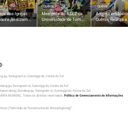
ha
Quênia
Quênia
os das Igrejas
Membros do ASEZ da
A Igreja em Nairó
panha Realizam a
Universidade de Tom
Quênia, Realiza a
 Campanha
Mboya Realizam a
Campanha Mundi
al de Doação de
Campanha de Limpeza
Doação de Sangu
 para a Vida
de Rua
a Vida com o Am
 Amor da Páscoa
Páscoa
카
카
g-gu, Seongnam-si, Gyeonggi-do, Coreia do Sul
오
톡
dang-gu, Seongnam-si, Gyeonggi-do, Coreia do Sul
ghyeon-dong), Bundang-gu, Seongnam-si, Gyeonggi-do, Coreia do Sul
공
RIA MUNDIAL. Todos os direitos reservados.
Política de Gerenciamento de Informações
유
하
Vision (TeleVisão de Testemunha de Ahnsahnghong)”.
기