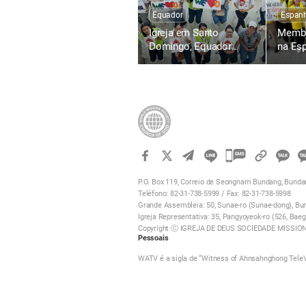
Equador
Espan
Igreja em Santo
Membr
Domingo, Equador
na Es
Realiza a 1.504ª
1481ª
Campanha Mundial de
Mundi
Doação de Sangue para
Sangue
a Vida com o Amor da
com o
Páscoa
카
카
오
P.O. Box 119, Correio de Seongnam Bundang, Bundan
Teléfono: 82-31-738-5999 / Fax: 82-31-738-5998
톡
Grande Assembleia: 50, Sunae-ro (Sunae-dong), Bun
공
Igreja Representativa: 35, Pangyoyeok-ro (526, Bae
유
Copyright ⓒ IGREJA DE DEUS SOCIEDADE MISSIONÁ
하
Pessoais
기
WATV é a sigla de “Witness of Ahnsahnghong Tele