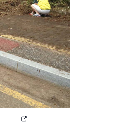
SNS
Button