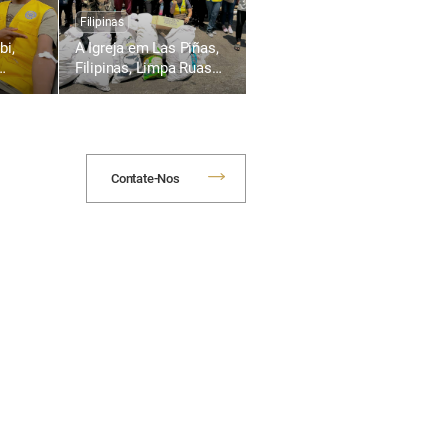
Filipinas
bi,
A Igreja em Las Piñas,
Filipinas, Limpa Ruas
al de
Próximas
e para
or da
Contate-Nos