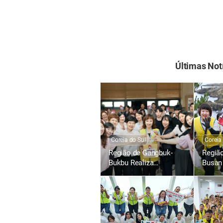
Últimas Not
Coreia do Sul
Coreia
Região de Gangbuk-
Regiã
Bukbu Realiza
Busan 
Campanhas de Doação
Campa
de Sangue no Banco de
as Pe
Sangue Seul-Dongbu
Plásti