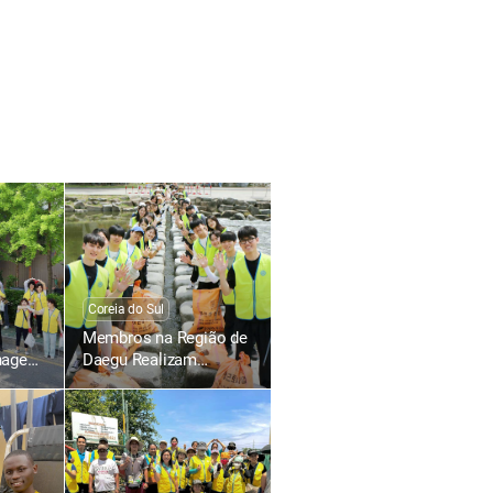
Coreia do Sul
Membros na Região de
nagem
Daegu Realizam
ngseo,
Campanha “Apaguemos
tação
as Pegadas de
Plástico”