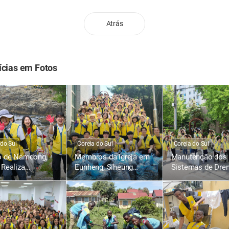
Atrás
ícias em Fotos
 do Sul
Coreia do Sul
Coreia do Sul
o de Namdong,
Membros da Igreja em
Manutenção dos
Realiza
Eunheng, Siheung
Sistemas de Dre
nha “Apaguemos
Fizeram a Manutenção
no Distrito de Ga
gadas de
dos Sistemas de
Seul antes da Es
co”
Drenagem em
de Chuvas
Preparação para a
Estação das Chuvas