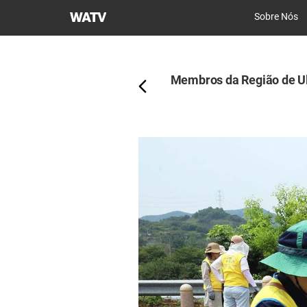
Igreja
Sobre Nós
de
Atrás
Deus
Sociedade
Membros da Região de U
Missionária
Mundial