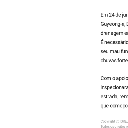
Em 24 de ju
Guyeong-ri,
drenagem em
É necessári
seu mau fun
chuvas forte
Com o apoio 
inspecionar
estrada, rem
que começou
Copyright ⓒ IGR
Todos os direitos 