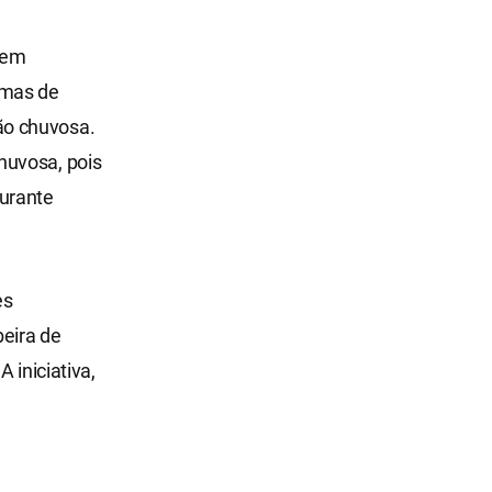
 em
emas de
ão chuvosa.
huvosa, pois
urante
es
eira de
 iniciativa,