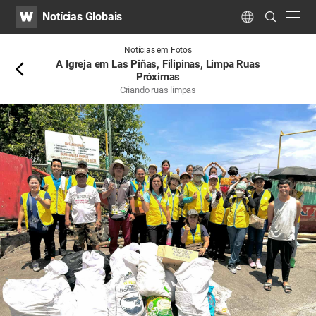
WATV
Search
Notícias Globais
Submit
navig
Language
Atrás
Notícias em Fotos
A Igreja em Las Piñas, Filipinas, Limpa Ruas
Próximas
Criando ruas limpas