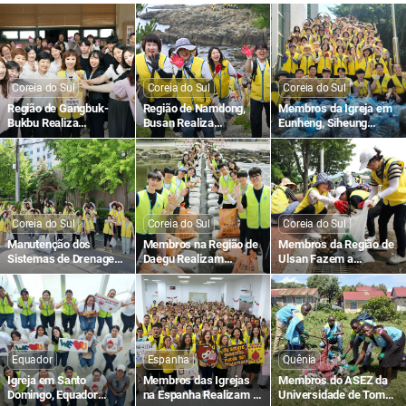
Coreia do Sul
Coreia do Sul
Coreia do Sul
Região de Gangbuk-
Região de Namdong,
Membros da Igreja em
Bukbu Realiza
Busan Realiza
Eunheng, Siheung
Campanhas de Doação
Campanha
Fizeram a Manutenção
de Sangue no Banco de
“Apaguemos as
dos Sistemas de
Sangue Seul-Dongbu
Pegadas de Plástico”
Drenagem em
Preparação para a
Estação das Chuvas
Coreia do Sul
Coreia do Sul
Coreia do Sul
Manutenção dos
Membros na Região de
Membros da Região de
Sistemas de Drenagem
Daegu Realizam
Ulsan Fazem a
no Distrito de Gangseo,
Campanha
Manutenção do
Seul antes da Estação
“Apaguemos as
Sistema de Drenagem
de Chuvas
Pegadas de Plástico”
para Prevenção de
Enchentes durante a
Estação de Chuvas
Equador
Espanha
Quênia
Igreja em Santo
Membros das Igrejas
Membros do ASEZ da
Domingo, Equador
na Espanha Realizam a
Universidade de Tom