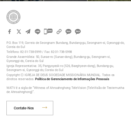
Realiza a 1.504ª
1481ª Campanha
Mboya Realizam a
Campanha Mundial de
Mundial de Doação de
Campanha de Limpeza
Doação de Sangue para
Sangue para a Vida
de Rua
a Vida com o Amor da
com o Amor da Páscoa
Páscoa
카
카
카
카
오
P.O. Box 119, Correio de Seongnam Bundang, Bundang-gu, Seongnam-si, Gyeonggi-do,
오
Coreia do Sul
톡
Teléfono: 82-31-738-5999 / Fax: 82-31-738-5998
톡
공
Grande Assembleia: 50, Sunae-ro (Sunae-dong), Bundang-gu, Seongnam-si,
공
유
Gyeonggi-do, Coreia do Sul
하
Igreja Representativa: 35, Pangyoyeok-ro (526, Baeghyeon-dong), Bundang-gu,
유
Seongnam-si, Gyeonggi-do, Coreia do Sul
기
하
Copyright ⓒ IGREJA DE DEUS SOCIEDADE MISSIONÁRIA MUNDIAL. Todos os
direitos reservados.
Política de Gerenciamento de Informações Pessoais
기
WATV é a sigla de “Witness of Ahnsahnghong TeleVision (TeleVisão de Testemunha
de Ahnsahnghong)”.
Contate-Nos