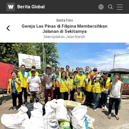
WATV
Search
Berita Global
Submit
naviga
Language
Kembali
Berita Foto
Gereja Las Pinas di Filipina Membersihkan
Jalanan di Sekitarnya
Menciptakan Jalan Bersih