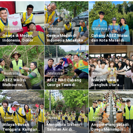
Indonesia
Indonesia
Malaysia
Gereja di Medan,
Gereja Medan di
Cabang ASEZ Masai
Indonesia, Donor
Indonesia Melakukan
dan Kota Masai di
Darah Sedunia ke-
Pembersihan di
Malaysia Menanam
1.634 untuk
Kompeks Merbau
Bibit Bakau di Sungai
Memberikan
Mas
Pulai
Kehidupan Melalui
Kasih Paskah
Australia
Malaysia
Korea
ASEZ WAO di
ASEZ WAO Cabang
Wilayah Gereja
Melbourne,
George Town di
Gangbuk Utara
Australia,
Malaysia Menanam
Mengadakan Donor
Melaksanakan
Bibit Eugenia di
Darah di Pusat
Pembersihan di
Sekolah Menengah
Darah Dongbu Seoul
Dekat Koonung Creek
Kebangsaan Taman
Widuri
Korea
Korea
Korea
Wilayah Busan
Mengelola Sistem
Anggota-anggota di
Tenggara: Kampanye
Saluran Air di
Daegu Memimpin