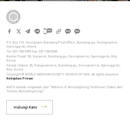
Menghapus Jejak
Wilayah Gangseo
Kampanye
Plastik
Menjelang Musim
Menghapus Jejak
Hujan
Plastik
카
카
카
카
오
P.O. Box 119, Seongnam Bundang Post Office, Bundang-gu, Seongnam-si,
오
Gyeonggi-do, Korea
톡
Tel. 031-738-5999 Fax. 031-738-5998
톡
공
Kantor Pusat: 50, Sunae-ro, Bundang-gu, Seongnam-si, Gyeonggi-do, Rep.
공
유
Korea
하
Gereja Utama: 35, Pangyoyeok-ro, Bundang-gu, Seongnam-si, Gyeonggi-do,
유
Rep. Korea
기
하
Copyright © WORLD MISSION SOCIETY CHURCH OF GOD. All rights reserved.
Kebijakan Privasi
기
WATV adalah singkatan dari “Witness of Ahnsahghong TeleVision (Saksi dari
Televisi Ahnsahnghong).”
Hubungi Kami