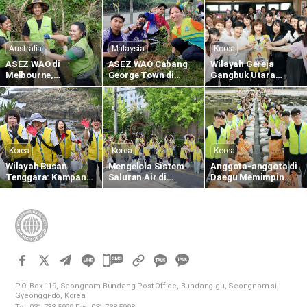
Memberikan
Mas
Pulai
Kehidupan Melalui
Kasih Paskah
Australia
Malaysia
Korea
ASEZ WAO di
ASEZ WAO Cabang
Wilayah Gereja
Melbourne,
George Town di
Gangbuk Utara
Australia,
Malaysia Menanam
Mengadakan Donor
Melaksanakan
Bibit Eugenia di
Darah di Pusat
Pembersihan di
Sekolah Menengah
Darah Dongbu Seoul
Dekat Koonung Creek
Kebangsaan Taman
Widuri
Korea
Korea
Korea
Wilayah Busan
Mengelola Sistem
Anggota-anggota di
Tenggara: Kampanye
Saluran Air di
Daegu Memimpin
Menghapus Jejak
Wilayah Gangseo
Kampanye
Plastik
Menjelang Musim
Menghapus Jejak
Hujan
Plastik
카
카
카
카
오
P.O. Box 119, Seongnam Bundang Post Office, Bundang-gu, Seongnam-si,
오
Gyeonggi-do, Korea
톡