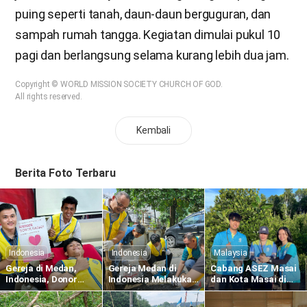
puing seperti tanah, daun-daun berguguran, dan
sampah rumah tangga. Kegiatan dimulai pukul 10
pagi dan berlangsung selama kurang lebih dua jam.
Copyright © WORLD MISSION SOCIETY CHURCH OF GOD.
All rights reserved.
Kembali
Berita Foto Terbaru
Indonesia
Indonesia
Malaysia
Gereja di Medan,
Gereja Medan di
Cabang ASEZ Masai
Indonesia, Donor
Indonesia Melakukan
dan Kota Masai di
Darah Sedunia ke-
Pembersihan di
Malaysia Menanam
1.634 untuk
Kompeks Merbau
Bibit Bakau di Sungai