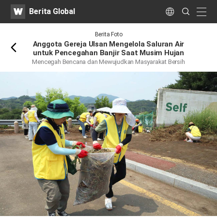
WATV
Search
Berita Global
Submit
naviga
Language
Kembali
Berita Foto
Anggota Gereja Ulsan Mengelola Saluran Air
untuk Pencegahan Banjir Saat Musim Hujan
Mencegah Bencana dan Mewujudkan Masyarakat Bersih