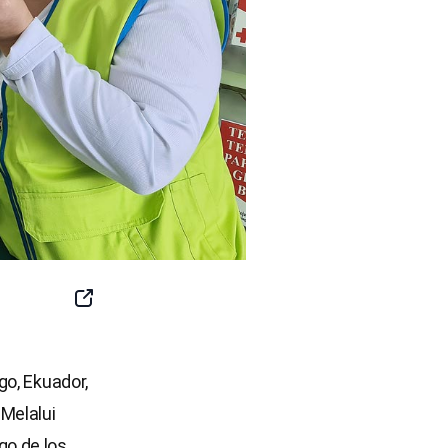
SNS
Button
go, Ekuador,
Melalui
o de los