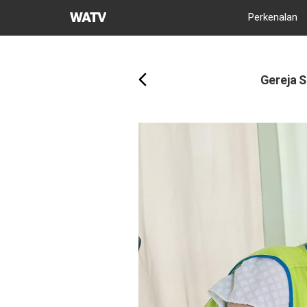
Gereja
Perkenalan
Tuhan
Kembali
Asosiasi
Misi
Gereja S
Dunia