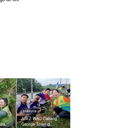
Malaysia
ASEZ WAO Cabang
lia,
George Town di