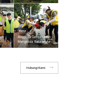
Malaysia Menanam Bibit
ekat
Eugenia di Sekolah
Menengah Kebangsaan
Taman Widuri
Korea
 di
Anggota Gereja Ulsan
Mengelola Saluran Air
apus
untuk Pencegahan
Banjir Saat Musim
Hujan
Hubungi Kami