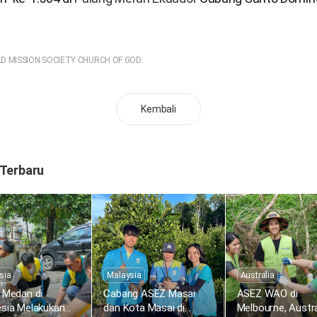
LD MISSION SOCIETY CHURCH OF GOD.
Kembali
 Terbaru
sia
Malaysia
Australia
 Medan di
Cabang ASEZ Masai
ASEZ WAO di
esia Melakukan
dan Kota Masai di
Melbourne, Austra