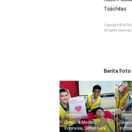
Tsáchilas.
Copyright © WOR
All rights reserved.
Berita Foto
Indonesia
Indone
Gereja di Medan,
Gereja
Indonesia, Donor Darah
Indon