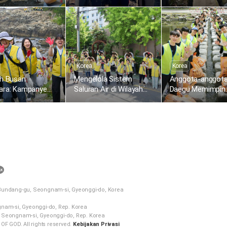
rsihan di
Malaysia Menanam Bibit
Melaksanakan
ks Merbau Mas
Bakau di Sungai Pulai
Pembersihan di D
Koonung Creek
Korea
Korea
ah Busan
Mengelola Sistem
Anggota-anggota
ara: Kampanye
Saluran Air di Wilayah
Daegu Memimpin
apus Jejak
Gangseo Menjelang
Kampanye Mengh
k
Musim Hujan
Jejak Plastik
카
카
 Bundang-gu, Seongnam-si, Gyeonggi-do, Korea
오
톡
gnam-si, Gyeonggi-do, Rep. Korea
 Seongnam-si, Gyeonggi-do, Rep. Korea
공
 GOD. All rights reserved.
Kebijakan Privasi