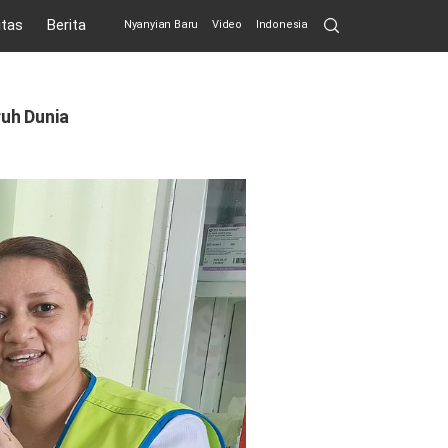
Search
itas
Berita
Nyanyian Baru
Video
Indonesia
Submit
ruh Dunia