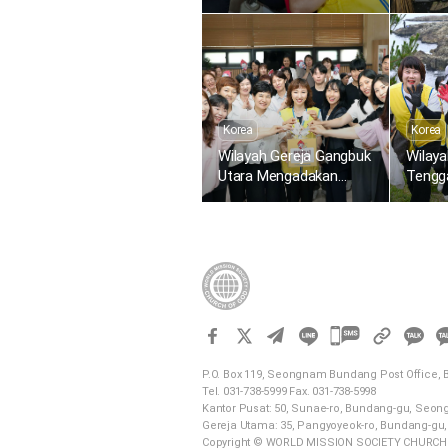
Sedunia ke-1.634 untuk
Pembe
Memberikan Kehidupan
Kompe
Melalui Kasih Paskah
Korea
Korea
Wilayah Gereja Gangbuk
Wilay
Utara Mengadakan
Tengg
Donor Darah di Pusat
Mengh
Darah Dongbu Seoul
Plasti
카
카
오
P.O. Box 119, Seongnam Bundang Post Office,
Tel. 031-738-5999 Fax. 031-738-5998
톡
Kantor Pusat: 50, Sunae-ro, Bundang-gu, Seon
공
Gereja Utama: 35, Pangyoyeok-ro, Bundang-gu,
유
Copyright © WORLD MISSION SOCIETY CHURCH OF