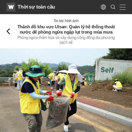
WATV
Search
Thời sự toàn cầu
Submit
Language
naviga
Trở
Tin tức hình ảnh
lại
Thánh đồ khu vực Ulsan: Quản lý hệ thống thoát
nước để phòng ngừa ngập lụt trong mùa mưa
Phòng ngừa thảm họa và xây dựng cộng đồng địa phương
sạch sẽ