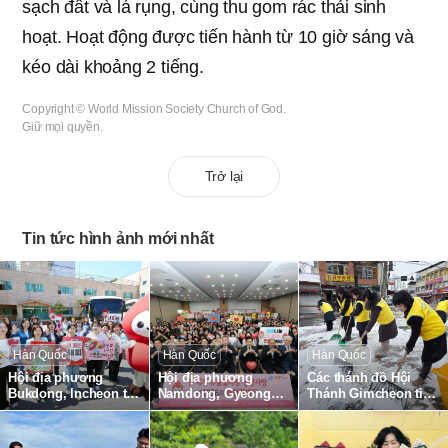
sạch đất và lá rụng, cùng thu gom rác thải sinh
hoạt. Hoạt động được tiến hành từ 10 giờ sáng và
kéo dài khoảng 2 tiếng.
Copyright © World Mission Society Church of God.
Giữ mọi quyền.
Trở lại
Tin tức hình ảnh mới nhất
Hàn Quốc
Hàn Quốc
Hàn Quốc
Hội địa phương
Hội địa phương
Các thánh đồ Hội
Bukdong, Incheon tổ
Namdong, Gyeonggi,
Thánh Gimcheon tiến
chức Hiến máu
tổ chức Hiến máu
hành công tác dọn
chuyển tiếp Tình yêu
chuyển tiếp Tình yêu
tuyết toàn khu vực
Lễ Vượt Qua Yêu
Lễ Vượt Qua Yêu
đường Gimcheon,