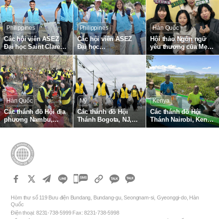
thương Sự sống toàn
thương Sự sống toàn
phường Namsan
cầu lần thứ 1895
cầu lần thứ 1836
Philippines
Philippines
Hàn Quốc
Các hội viên ASEZ
Các hội viên ASEZ
Hội thảo Ngôn ngữ
Đại học Saint Clare
Đại học
yêu thương của Mẹ
Caloocan,
Southeastern,
được tổ chức tại Hội
Philippines thu gom
Philippines thu gom
Thanh Gumi
rác thải nhựa ở bãi
rác thải nhựa tại bờ
biển
biển Tabuk
Hàn Quốc
Mỹ
Kenya
Các thánh đồ Hội địa
Các thánh đồ Hội
Các thánh đồ Hội
phương Nambu,
Thánh Bogota, NJ,
Thánh Nairobi, Kenya
Gangnam hoạt động
Mỹ thu gom rác thải
hỗ trợ trang thiết bị
thu gom lá rụng và
nhựa tại bờ sông
đánh bắt cá cho ngư
làm sạch rừng tại
Hackensack
dân địa phương
Công viên Sinh thái
Omi
카
카
카
카
오
Hòm thư số 119 Bưu điện Bundang, Bundang-gu, Seongnam-si, Gyeonggi-do, Hàn
오
Quốc
톡
Điện thoại: 8231-738-5999 Fax: 8231-738-5998
톡
공