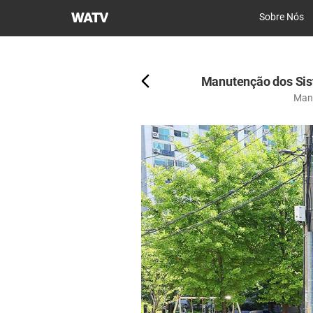
Igreja
Sobre Nós
de
Atrás
Deus
Sociedade
Manutenção dos Sis
Missionária
Manu
Mundial