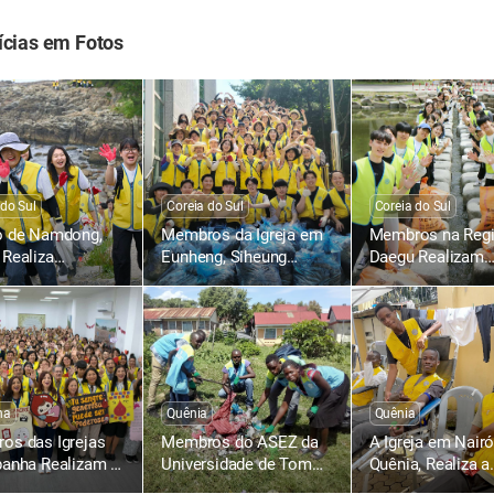
ícias em Fotos
 do Sul
Coreia do Sul
Coreia do Sul
o de Namdong,
Membros da Igreja em
Membros na Regi
Realiza
Eunheng, Siheung
Daegu Realizam
nha “Apaguemos
Fizeram a Manutenção
Campanha “Apa
gadas de
dos Sistemas de
as Pegadas de
co”
Drenagem em
Plástico”
Preparação para a
Estação das Chuvas
ha
Quênia
Quênia
os das Igrejas
Membros do ASEZ da
A Igreja em Nairó
panha Realizam a
Universidade de Tom
Quênia, Realiza a
 Campanha
Mboya Realizam a
Campanha Mundi