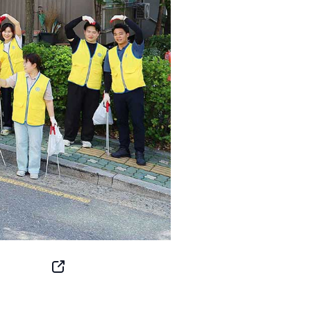
SNS
Button