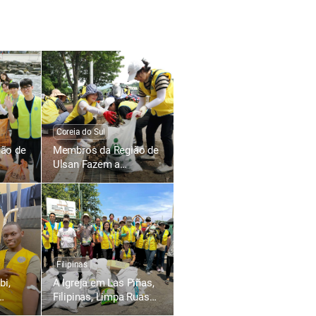
Coreia do Sul
ão de
Membros da Região de
Ulsan Fazem a
guemos
Manutenção do
Sistema de Drenagem
para Prevenção de
Enchentes durante a
Estação de Chuvas
Filipinas
bi,
A Igreja em Las Piñas,
Filipinas, Limpa Ruas
al de
Próximas