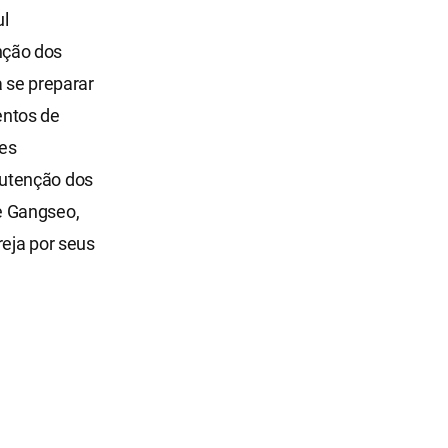
ul
nção dos
se preparar
entos de
tes
nutenção dos
e Gangseo,
reja por seus