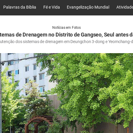
Palavras da Bíblia
Fé e Vida
Evangelização Mundial
Atividad
Notícias em Fotos
temas de Drenagem no Distrito de Gangseo, Seul antes d
tenção dos sistemas de drenagem em Deungchon 3-dong e Yeomchang-