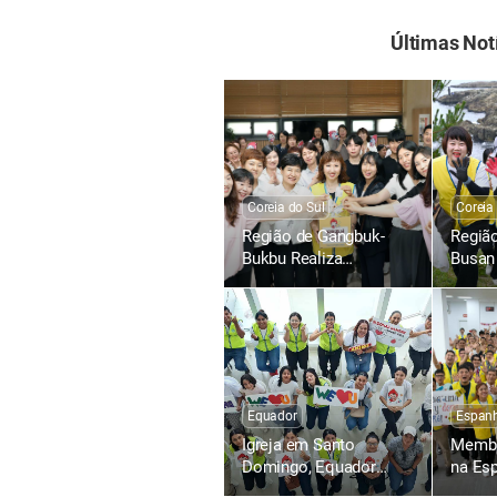
Últimas Not
Coreia do Sul
Coreia
Região de Gangbuk-
Regiã
Bukbu Realiza
Busan 
Campanhas de Doação
Campa
de Sangue no Banco de
as Pe
Sangue Seul-Dongbu
Plásti
Equador
Espan
Igreja em Santo
Membr
Domingo, Equador
na Es
Realiza a 1.504ª
1481ª