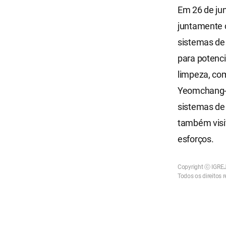
Em 26 de ju
juntamente 
sistemas de
para potenc
limpeza, com
Yeomchang-d
sistemas de
também visit
esforços.
Copyright ⓒ IGR
Todos os direitos 