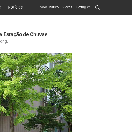
Search
e
Notícias
Novo Cântico
Vídeos
Português
Submit
a Estação de Chuvas
dong.