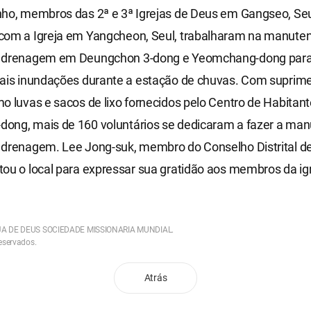
nho, membros das 2ª e 3ª Igrejas de Deus em Gangseo, Se
com a Igreja em Yangcheon, Seul, trabalharam na manute
 drenagem em Deungchon 3-dong e Yeomchang-dong para 
iais inundações durante a estação de chuvas. Com suprim
o luvas e sacos de lixo fornecidos pelo Centro de Habitan
ong, mais de 160 voluntários se dedicaram a fazer a ma
 drenagem. Lee Jong-suk, membro do Conselho Distrital d
ou o local para expressar sua gratidão aos membros da ig
EJA DE DEUS SOCIEDADE MISSIONARIA MUNDIAL.
reservados.
Atrás