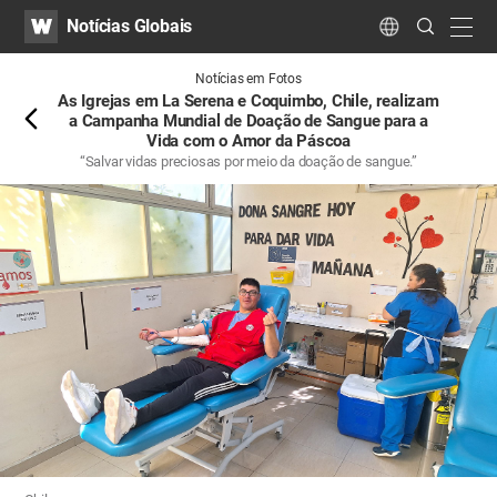
WATV
Search
Notícias Globais
Submit
navig
Language
Atrás
Notícias em Fotos
As Igrejas em La Serena e Coquimbo, Chile, realizam
a Campanha Mundial de Doação de Sangue para a
Vida com o Amor da Páscoa
“Salvar vidas preciosas por meio da doação de sangue.”