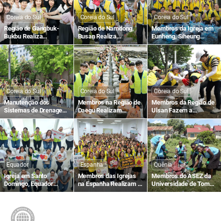
Coreia do Sul
Coreia do Sul
Coreia do Sul
Região de Gangbuk-
Região de Namdong,
Membros da Igreja em
Bukbu Realiza
Busan Realiza
Eunheng, Siheung
Campanhas de Doação
Campanha
Fizeram a Manutenção
de Sangue no Banco de
“Apaguemos as
dos Sistemas de
Sangue Seul-Dongbu
Pegadas de Plástico”
Drenagem em
Preparação para a
Estação das Chuvas
Coreia do Sul
Coreia do Sul
Coreia do Sul
Manutenção dos
Membros na Região de
Membros da Região de
Sistemas de Drenagem
Daegu Realizam
Ulsan Fazem a
no Distrito de Gangseo,
Campanha
Manutenção do
Seul antes da Estação
“Apaguemos as
Sistema de Drenagem
de Chuvas
Pegadas de Plástico”
para Prevenção de
Enchentes durante a
Estação de Chuvas
Equador
Espanha
Quênia
Igreja em Santo
Membros das Igrejas
Membros do ASEZ da
Domingo, Equador
na Espanha Realizam a
Universidade de Tom
Realiza a 1.504ª
1481ª Campanha
Mboya Realizam a
Campanha Mundial de
Mundial de Doação de
Campanha de Limpeza
Doação de Sangue para
Sangue para a Vida
de Rua
a Vida com o Amor da
com o Amor da Páscoa