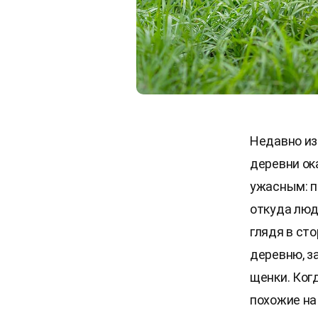
Недавно из
деревни ок
ужасным: п
откуда люд
глядя в ст
деревню, з
щенки. Когд
похожие на