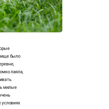
торые
елище было
еревне,
омко лаяла,
ливать
сь милые
очень
х условиях