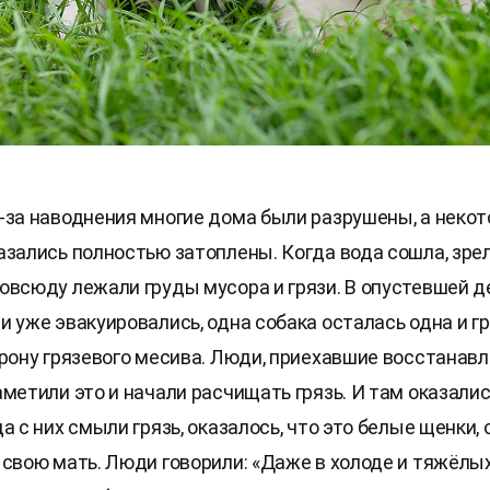
-за наводнения многие дома были разрушены, а неко
азались полностью затоплены. Когда вода сошла, зр
овсюду лежали груды мусора и грязи. В опустевшей д
и уже эвакуировались, одна собака осталась одна и гр
орону грязевого месива. Люди, приехавшие восстанав
аметили это и начали расчищать грязь. И там оказали
а с них смыли грязь, оказалось, что это белые щенки, 
 свою мать. Люди говорили: «Даже в холоде и тяжёлы