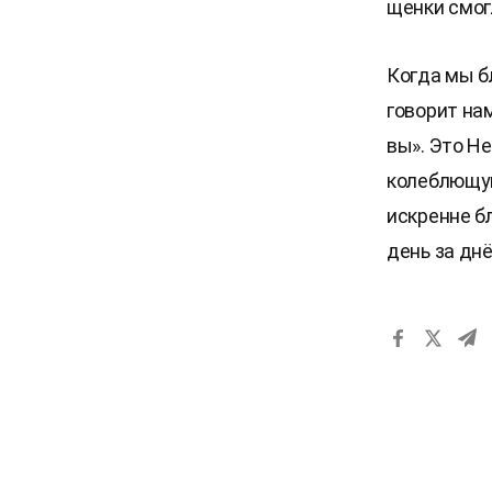
щенки смог
Когда мы б
говорит на
вы». Это Н
колеблющую
искренне б
день за дн