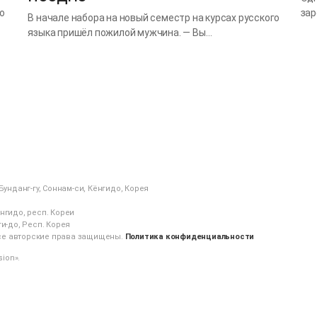
о
зар
В начале набора на новый семестр на курсах русского
языка пришёл пожилой мужчина. — Вы…
унданг-гу, Соннам-си, Кёнгидо, Корея
ёнгидо, респ. Кореи
ги-до, Респ. Корея
се авторские права защищены.
Политика конфиденциальности
ion».