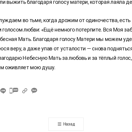
ли выжить благодаря голосу матери, которая лаяла ден
луждаем во тьме, когда дрожим от одиночества, есть 
м голосом любви: «Ещё немного потерпите. Вся Моя за
ебесная Мать. Благодаря голосу Матери мы можем уд
ся веру, а даже упав от усталости — снова подняться
лагодарю Небесную Мать за любовь и за тёплый голос
ём оживляет мою душу.
카
카
오
톡
공
Назад
유