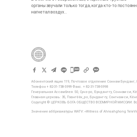
органы звучали только тогда, когда кто-то постоянн
нагнетал воздух…
카
카
Абонентский ящик 119, Почтовое отделение Соннам Бунданг, Б
오
Телефон + 82-31-738-5999 Факс. + 82-31-738-5998
톡
Генеральная Ассамблея: 50, Сунэ-ро, Бунданг-гу, Соннам-си, К
Главная церковь: 35, Пхангёёк_ро, Бунданг-гу, Сонгнам-си, Кён
공
Copyright © ЦЕРКОВЬ БОГА ОБЩЕСТВО ВСЕМИРНОЙ МИССИИ. В
유
Значение аббревиатуры WATV: «Witness of Ahnsahghong TeleVis
하
기