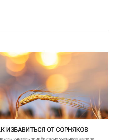
АК ИЗБАВИТЬСЯ ОТ СОРНЯКОВ
ажды учитель привёл своих учеников на поле,