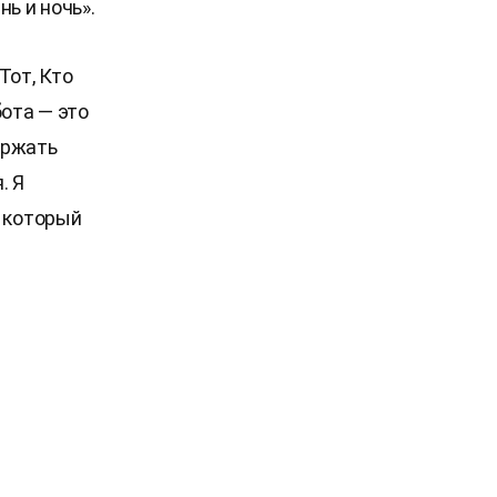
ь и ночь».
Тот, Кто
бота — это
ержать
. Я
, который