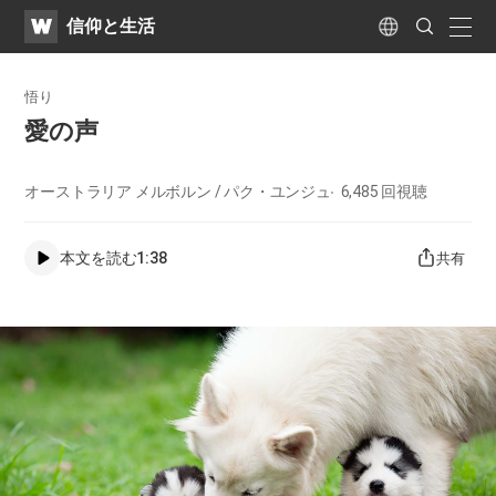
WATV
Search
​信仰と生活
Submit
naviga
Language
悟り
愛の声
オーストラリア メルボルン / パク・ユンジュ
6,485
回視聴
本文を読む
1:38
共有