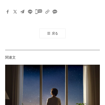
카
카
오
톡
戻る
공
유
하
기
関連文