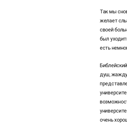
Так мы снов
желает слы
своей боль
был уходить
есть немно
Библейский
душ, жажду
представле
университе
возможност
университе
очень хоро