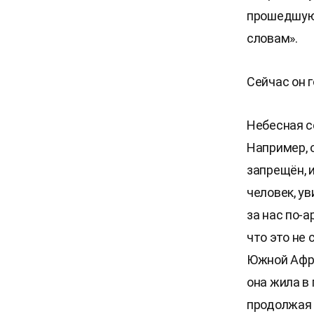
прошедшую 
словам».
Сейчас он 
Небесная с
Например, 
запрещён, и
человек, ув
за нас по-а
что это не 
Южной Африк
она жила в
продолжая 