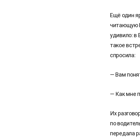
Ещё один я
читающую Б
удивило: в 
такое встр
спросила:
— Вам понят
— Как мне п
Их разгово
по водител
передала р