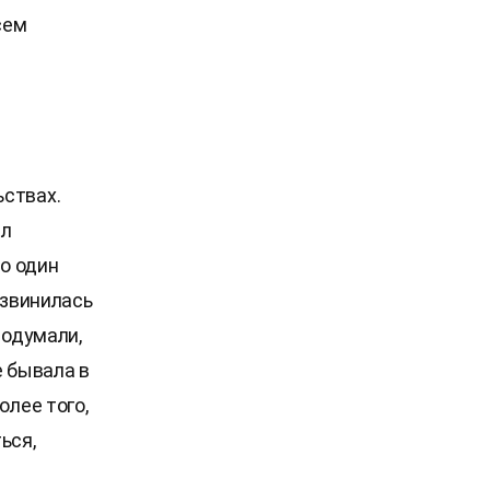
сем
ьствах.
ыл
но один
 извинилась
подумали,
е бывала в
олее того,
ься,