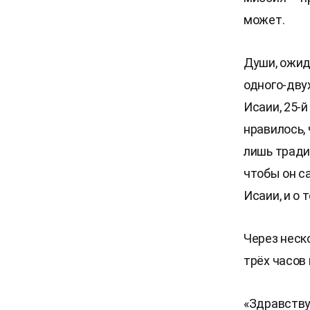
может.
Души, ожид
одного-дву
Исаии, 25-й
нравилось,
лишь тради
чтобы он с
Исаии, и о 
Через неск
трёх часов 
«Здравству