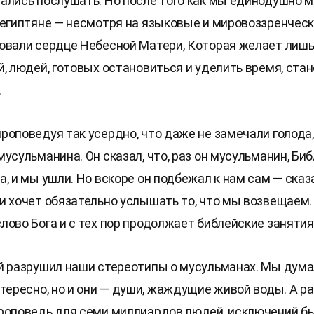
ались послушать. Но после того как мы единодушно м
 египтяне — несмотря на языковые и мировоззренчес
овали сердце Небесной Матери, Которая желает лишь
й, людей, готовых остановиться и уделить время, ста
.
роповедуя так усердно, что даже не замечали голода
усульманина. Он сказал, что, раз он мусульманин, Би
, и мы ушли. Но вскоре он подбежал к нам сам — сказа
и хочет обязательно услышать то, что мы возвещаем. 
лово Бога и с тех пор продолжает библейские занятия
й разрушил наши стереотипы о мусульманах. Мы думал
нтересно, но и они — души, жаждущие живой воды. А р
роповедь для семи миллиардов людей, исключений бы