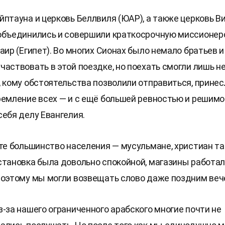
йптауна и церковь Беллвиля (ЮАР), а также церковь В
объединились и совершили краткосрочную миссионер
аир (Египет). Во многих Сионах было немало братьев и
частвовать в этой поездке, но поехать смогли лишь н
, кому обстоятельства позволили отправиться, принес
ремление всех — и с ещё большей ревностью и решим
себя делу Евангелия.
пте большинство населения — мусульмане, христиан т
становка была довольно спокойной, магазины работа
поэтому мы могли возвещать слово даже поздним веч
з-за нашего ограниченного арабского многие почти не