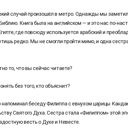
ркий случай произошёл в метро. Однажды мы замети
иблию. Книга была на английском — и это нас по-на
Египте, где повсюду используется арабский и преобла
етишь редко. Мы не смогли пройти мимо, и одна сестр
но то, что вы сейчас читаете?
онять без того, кто объяснит?
р напоминал беседу Филиппа с евнухом царицы Канда
ьству Святого Духа. Сестра стала «Филиппом» этой эп
адостную весть о Духе и Невесте.