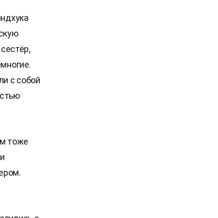
индхука
скую
 сестёр,
емногие.
ли с собой
остью
ам тоже
ли
ером.