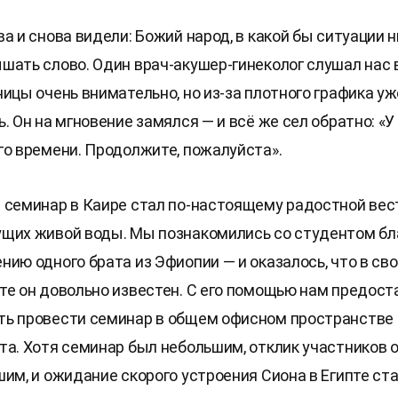
а и снова видели: Божий народ, в какой бы ситуации н
шать слово. Один врач-акушер-гинеколог слушал нас 
ницы очень внимательно, но из-за плотного графика у
. Он на мгновение замялся — и всё же сел обратно: «
го времени. Продолжите, пожалуйста».
 семинар в Каире стал по-настоящему радостной вес
щих живой воды. Мы познакомились со студентом бл
нию одного брата из Эфиопии — и оказалось, что в св
те он довольно известен. С его помощью нам предост
ь провести семинар в общем офисном пространстве
та. Хотя семинар был небольшим, отклик участников 
шим, и ожидание скорого устроения Сиона в Египте ст