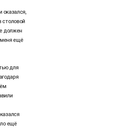
и оказался,
в столовой
же должен
У меня ещё
тью для
агодаря
оём
авили
оказался
ало ещё