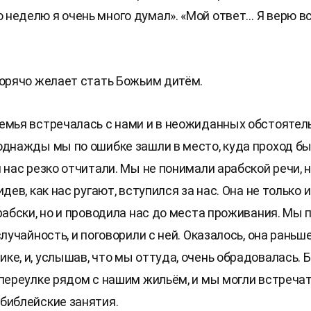
неделю я очень много думал». «Мой ответ… Я верю в
горячо желает стать Божьим дитём.
емья встречалась с нами и в неожиданных обстоятел
однажды мы по ошибке зашли в место, куда проход б
 нас резко отчитали. Мы не понимали арабской речи, 
идев, как нас ругают, вступился за нас. Она не только
рабски, но и проводила нас до места проживания. Мы 
случайность, и поговорили с ней. Оказалось, она раньш
е, и, услышав, что мы оттуда, очень обрадовалась. Б
 переулке рядом с нашим жильём, и мы могли встречат
библейские занятия.