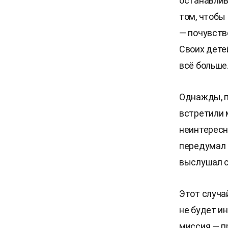
останавлив
том, чтобы
— почувств
Своих дете
всё больше
Однажды, п
встретили м
неинтересна
передумал 
выслушал с
Этот случа
не будет и
миссия — п