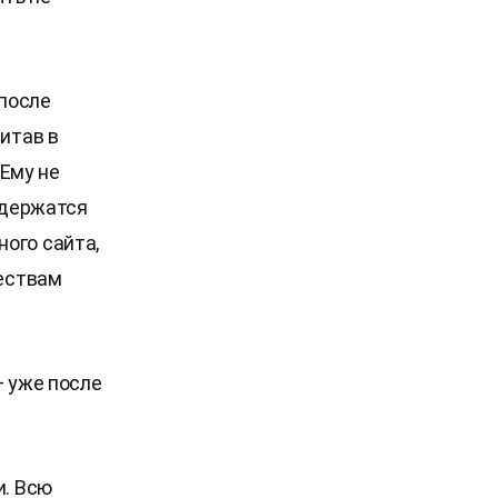
после
итав в
 Ему не
 держатся
ого сайта,
чествам
— уже после
и. Всю