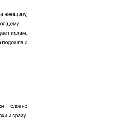
ли женщину,
стоящему
дает ислам,
а подошла и
ки — словно
охи и сразу