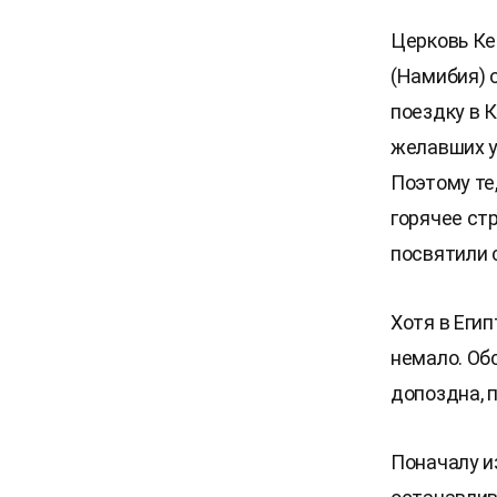
Церковь Ке
(Намибия) 
поездку в К
желавших у
Поэтому те
горячее ст
посвятили 
Хотя в Еги
немало. Об
допоздна, 
Поначалу и