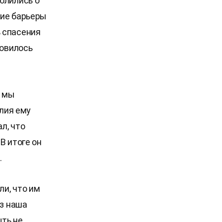
олились о
кие барьеры
 спасения
новилось
, мы
блия ему
л, что
В итоге он
.
и, что им
аз наша
ть не