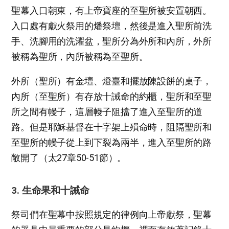
聖幕入口朝東，有上帝寶座的至聖所被安置朝西。
入口處有獻火祭用的燔祭壇，然後是進入聖所前洗
手、洗腳用的洗濯盆，聖所分為外所和內所，外所
被稱為聖所，內所被稱為至聖所。
外所（聖所）有金壇、燈臺和擺放陳設餅的桌子，
內所（至聖所）有存放十誡命的約櫃，聖所和至聖
所之間有幔子，這層幔子阻擋了進入至聖所的道
路。但是耶穌基督在十字架上殞命時，阻隔聖所和
至聖所的幔子從上到下裂為兩半，進入至聖所的路
敞開了（太27章50-51節）。
3. 生命果和十誡命
祭司們在聖幕中按照規定的律例向上帝獻祭，聖幕