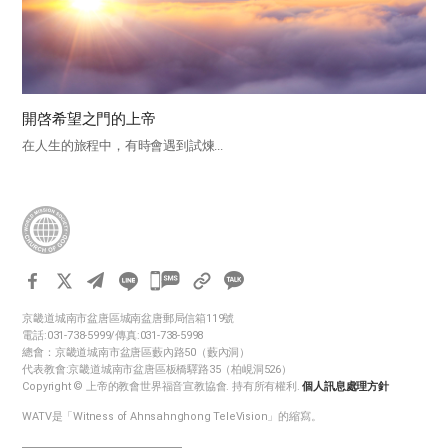
開啓希望之門的上帝
在人生的旅程中，有時會遇到試煉...
카
카
京畿道城南市盆唐區城南盆唐郵局信箱119號
오
電話:031-738-5999/傳真:031-738-5998
톡
總會：京畿道城南市盆唐區藪內路50（藪內洞）
代表教會:京畿道城南市盆唐區板橋驛路35（柏峴洞526）
공
Copyright © 上帝的教會世界福音宣教協會. 持有所有權利.
個人訊息處理方針
유
WATV是「Witness of Ahnsahnghong TeleVision」的縮寫。
하