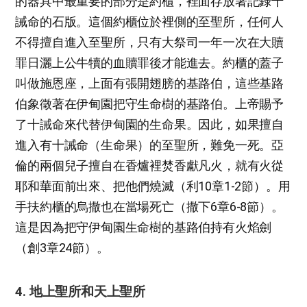
的器具中最重要的部分是約櫃，裡面存放著記錄十
誡命的石版。這個約櫃位於裡側的至聖所，任何人
不得擅自進入至聖所，只有大祭司一年一次在大贖
罪日灑上公牛犢的血贖罪後才能進去。約櫃的蓋子
叫做施恩座，上面有張開翅膀的基路伯，這些基路
伯象徵著在伊甸園把守生命樹的基路伯。上帝賜予
了十誡命來代替伊甸園的生命果。因此，如果擅自
進入有十誡命（生命果）的至聖所，難免一死。亞
倫的兩個兒子擅自在香爐裡焚香獻凡火，就有火從
耶和華面前出來、把他們燒滅（利10章1-2節）。用
手扶約櫃的烏撒也在當場死亡（撒下6章6-8節）。
這是因為把守伊甸園生命樹的基路伯持有火焰劍
（創3章24節）。
4. 地上聖所和天上聖所