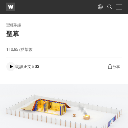
WATV
Search
Submit
naviga
Language
聖經常識
聖幕
110,857
點擊數
朗讀正文
5:03
分享