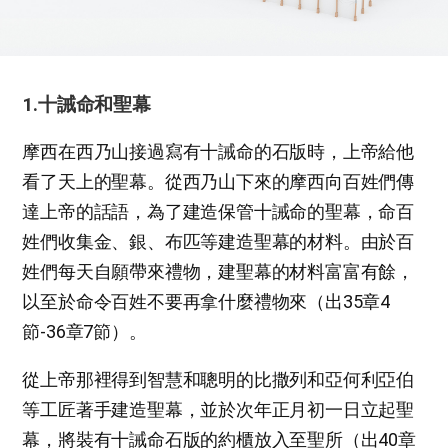
1.十誡命和聖幕
摩西在西乃山接過寫有十誡命的石版時，上帝給他
看了天上的聖幕。從西乃山下來的摩西向百姓們傳
達上帝的話語，為了建造保管十誡命的聖幕，命百
姓們收集金、銀、布匹等建造聖幕的材料。由於百
姓們每天自願帶來禮物，建聖幕的材料富富有餘，
以至於命令百姓不要再拿什麼禮物來（出35章4
節-36章7節）。
從上帝那裡得到智慧和聰明的比撒列和亞何利亞伯
等工匠著手建造聖幕，並於次年正月初一日立起聖
幕，將裝有十誡命石版的約櫃放入至聖所（出40章