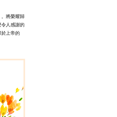
」。將榮耀歸
麼令人感謝的
歸於上帝的