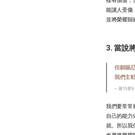
樣有價值，
能讓人受傷
並將榮耀歸
3. 當
但願賜
我們主
羅15章5
我們要常常
自己的能力
就。所以我