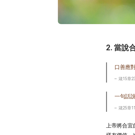
2. 當
口善應
箴15章2
一句話
箴25章1
上帝將合宜