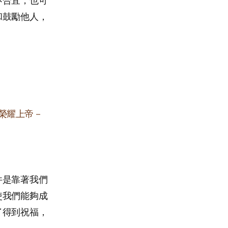
不合宜，也可
和鼓勵他人，
榮耀上帝－
件是靠著我們
使我們能夠成
了得到祝福，