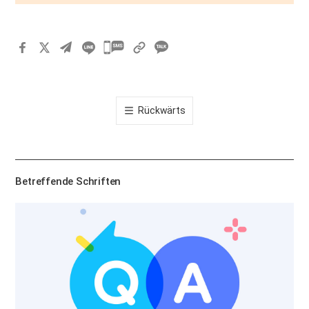
카
카
오
톡
Rückwärts
공
유
하
기
Betreffende Schriften