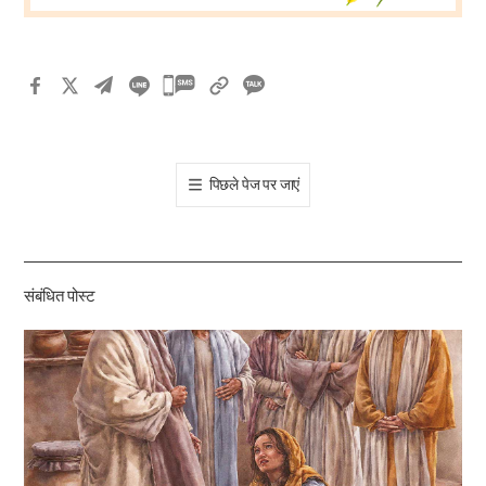
카
카
오
톡
पिछले पेज पर जाएं
공
유
하
기
संबंधित पोस्ट