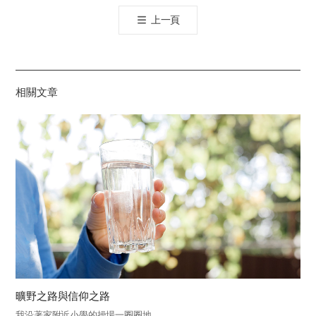
톡
上一頁
공
유
하
기
相關文章
曠野之路與信仰之路
我沿著家附近小學的操場一圈圈地...