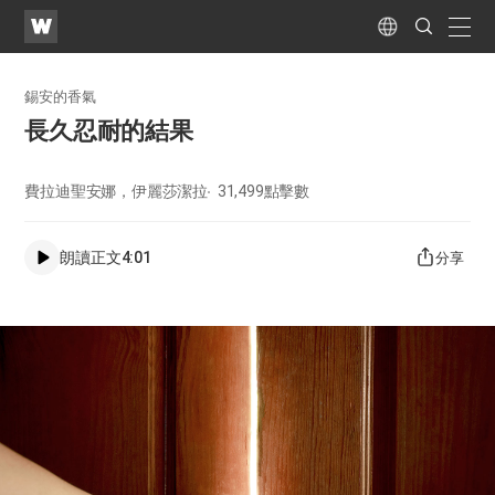
WATV
Search
Submit
naviga
Language
錫安的香氣
長久忍耐的結果
費拉迪聖安娜，伊麗莎潔拉
31,499
點擊數
朗讀正文
4:01
分享