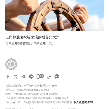
走向翻騰著祝福之浪的福音的大洋
以巴拿馬運河而聞名的巴拿馬共和...
카
카
京畿道城南市盆唐區城南盆唐郵局信箱119號
오
電話:031-738-5999/傳真:031-738-5998
톡
總會：京畿道城南市盆唐區藪內路50（藪內洞）
代表教會:京畿道城南市盆唐區板橋驛路35（柏峴洞526）
공
Copyright © 上帝的教會世界福音宣教協會. 持有所有權利.
個人訊息處理方針
유