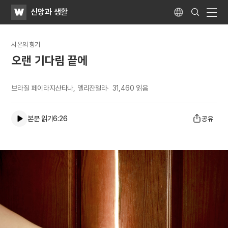
WATV
Search
신앙과 생활
Submit
Language
naviga
시온의 향기
오랜 기다림 끝에
브라질 페이라지산타나, 엘리잔젤라
31,460
읽음
본문 읽기
6:26
공유