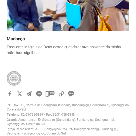
Mudança
Frequentei a Igreja de Deus desde quando estava no ventre da minha
mãe. Isso significa…
카
카
P.O. Box 119, Correio de Seongnam Bundang, Bundang-gu, Seongnam-si, Gyeonggi-do,
오
Coreia do Sul
Teléfono: 82-31-738-5999 / Fax: 82-31-738-5998
톡
Grande Assembleia: 50, Sunae-ro (Sunae-dong), Bundang-gu, Seongnam-si,
공
Gyeonggi-do, Coreia do Sul
Igreja Representativa: 35, Pangyoyeok-ro (526, Baeghyeon-dong), Bundang-gu,
유
Seongnam-si, Gyeonggi-do, Coreia do Sul