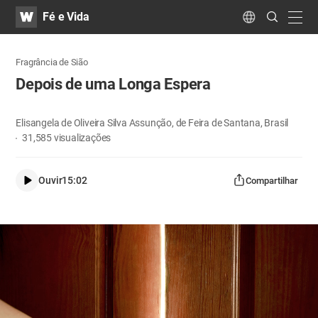
WATV
Search
Fé e Vida
Submit
navig
Language
Fragrância de Sião
Depois de uma Longa Espera
Elisangela de Oliveira Silva Assunção, de Feira de Santana, Brasil
31,585
visualizações
Ouvir
15:02
Compartilhar