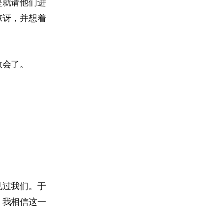
是就请他们进
惊讶，并想着
教会了。
见过我们。于
。我相信这一