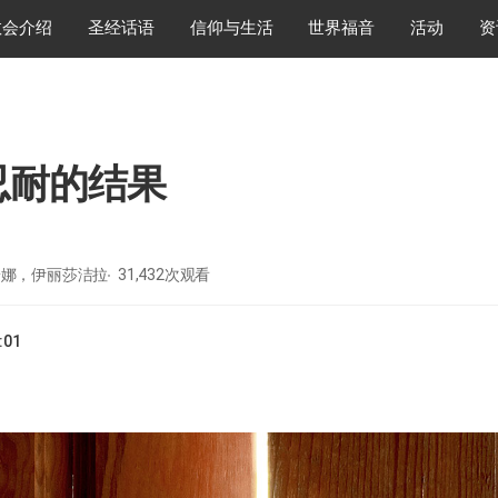
教会介绍
圣经话语
信仰与生活
世界福音
活动
资
忍耐的结果
安娜，伊丽莎洁拉
31,432
次观看
:01