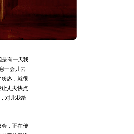
但是有一天我
息一会儿去
常炎热，就很
我让丈夫快点
”，对此我给
教会，正在传