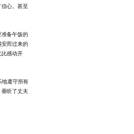
了信心。甚至
要准备午饭的
锡安而过来的
无比感动开
乐地遵守所有
。垂听了丈夫
。