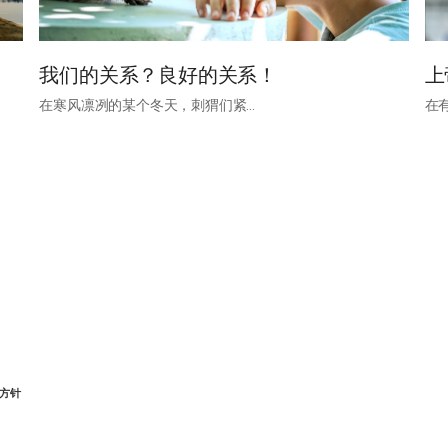
我们的关系？良好的关系！
上
在寒风凛冽的某个冬天，刺猬们紧…
在
方针