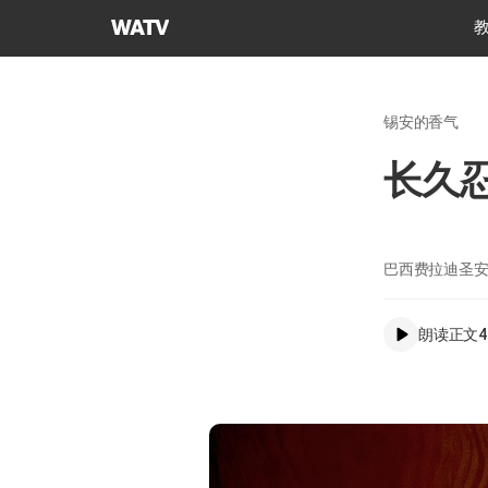
上
帝
的
教
锡安的香气
会
世
长久
界
福
音
宣
巴西费拉迪圣
教
协
朗读正文
4
会