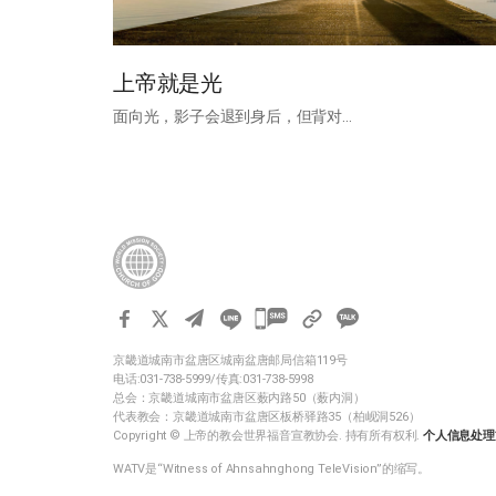
上帝就是光
面向光，影子会退到身后，但背对…
카
카
京畿道城南市盆唐区城南盆唐邮局信箱119号
오
电话:031-738-5999/传真:031-738-5998
톡
总会：京畿道城南市盆唐区薮内路50（薮内洞）
代表教会：京畿道城南市盆唐区板桥驿路35（柏岘洞526）
공
Copyright © 上帝的教会世界福音宣教协会. 持有所有权利.
个人信息处理
유
WATV是“Witness of Ahnsahnghong TeleVision”的缩写。
하