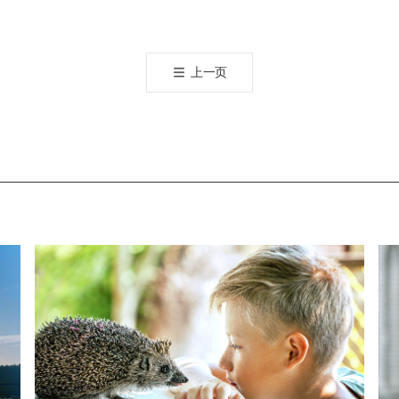
오
톡
공
上一页
유
하
기