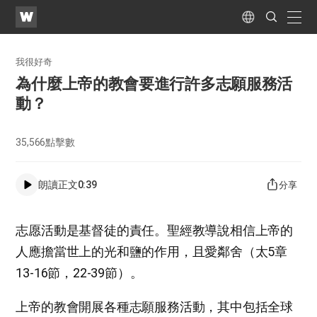
WATV
Search
Submit
naviga
Language
我很好奇
為什麼上帝的教會要進行許多志願服務活
動？
35,566
點擊數
朗讀正文
0:39
分享
志愿活動是基督徒的責任。聖經教導說相信上帝的
人應擔當世上的光和鹽的作用，且愛鄰舍（太5章
13-16節，22-39節）。
上帝的教會開展各種志願服務活動，其中包括全球