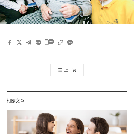
카
카
오
톡
上一頁
공
유
하
기
相關文章