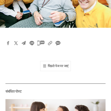
카
카
오
톡
पिछले पेज पर जाएं
공
유
하
기
संबंधित पोस्ट