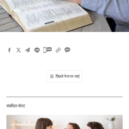
카
카
오
톡
पिछले पेज पर जाएं
공
유
하
기
संबंधित पोस्ट