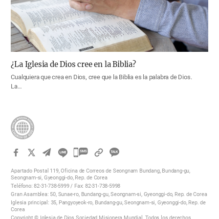
¿La Iglesia de Dios cree en la Biblia?
Cualquiera que crea en Dios, cree que la Biblia es la palabra de Dios.
La…
카
카
Apartado Postal 119, Oficina de Correos de Seongnam Bundang, Bundang-gu,
오
Seongnam-si, Gyeonggi-do, Rep. de Corea
Teléfono: 82-31-738-5999 / Fax: 82-31-738-5998
톡
Gran Asamblea: 50, Sunae-ro, Bundang-gu, Seongnam-si, Gyeonggi-do, Rep. de Corea
공
Iglesia principal: 35, Pangyoyeok-ro, Bundang-gu, Seongnam-si, Gyeonggi-do, Rep. de
Corea
유
Copyright © Iglesia de Dios Sociedad Misionera Mundial. Todos los derechos