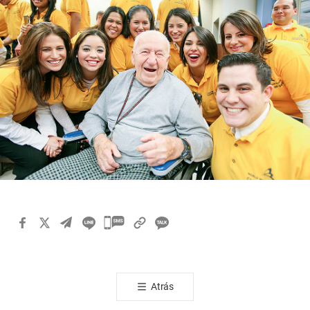
카
카
오
톡
Atrás
공
유