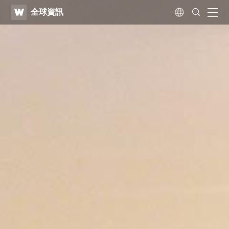
WATV
Search
全球資訊
Submit
naviga
Language