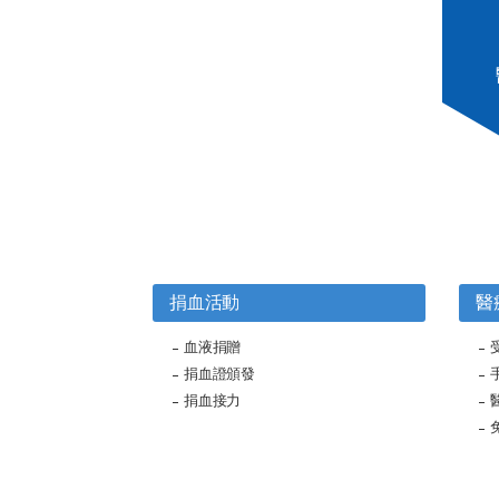
捐血活動
醫
血液捐贈
捐血證頒發
捐血接力