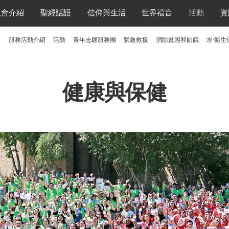
教會介紹
聖經話語
信仰與生活
世界福音
活動
資
服務活動介紹
活動
青年志願服務團
緊急救援
消除貧困和飢餓
水·衛生
健康與保健