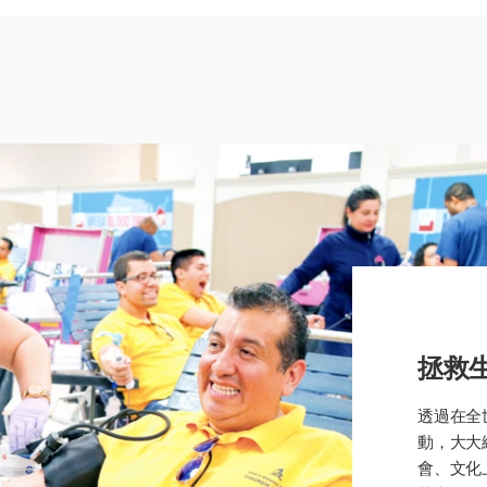
拯救
透過在全
動，大大
會、文化