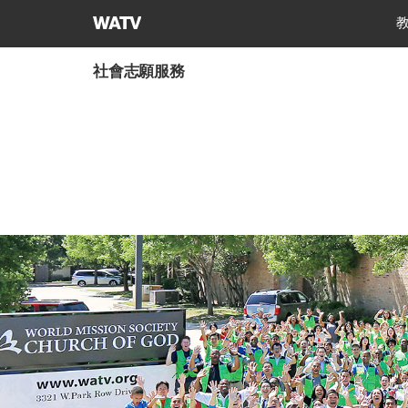
上
帝
的
社會志願服務
教
會
世
界
福
音
宣
教
協
會