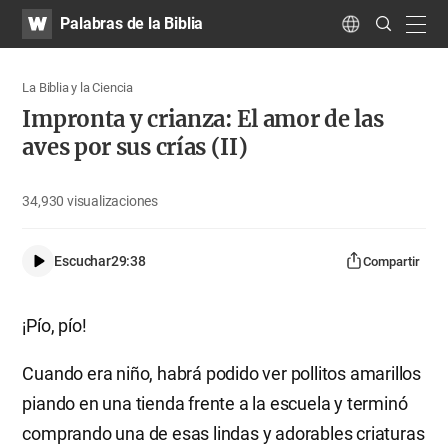
WATV
Search
Palabras de la Biblia
Submit
navig
Language
La Biblia y la Ciencia
Impronta y crianza: El amor de las
aves por sus crías (II)
34,930
visualizaciones
Escuchar
29:38
Compartir
¡Pío, pío!
Cuando era niño, habrá podido ver pollitos amarillos
piando en una tienda frente a la escuela y terminó
comprando una de esas lindas y adorables criaturas