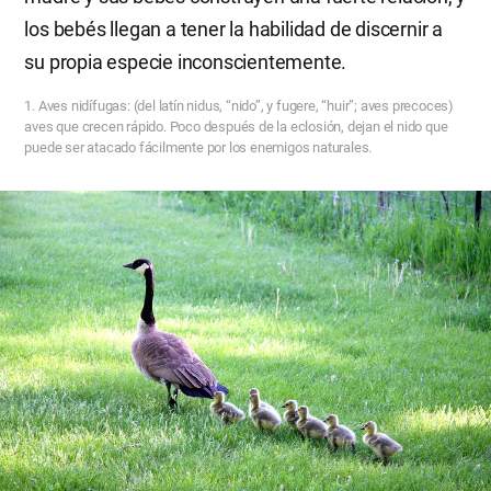
los bebés llegan a tener la habilidad de discernir a
su propia especie inconscientemente.
1. Aves nidífugas: (del latín nidus, “nido”, y fugere, “huir”; aves precoces)
aves que crecen rápido. Poco después de la eclosión, dejan el nido que
puede ser atacado fácilmente por los enemigos naturales.