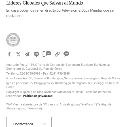
Líderes Globales que Salvan al Mundo
En casa podemos ver en directo por televisión la Copa Mundial que se
realiza en…
카
카
Apartado Postal 119, Oficina de Correos de Seongnam Bundang, Bundang-gu,
오
Seongnam-si, Gyeonggi-do, Rep. de Corea
Teléfono: 82-31-738-5999 / Fax: 82-31-738-5998
톡
Gran Asamblea: 50, Sunae-ro, Bundang-gu, Seongnam-si, Gyeonggi-do, Rep. de Corea
공
Iglesia principal: 35, Pangyoyeok-ro, Bundang-gu, Seongnam-si, Gyeonggi-do, Rep. de
Corea
유
Copyright © Iglesia de Dios Sociedad Misionera Mundial. Todos los derechos
하
reservados.
Política de privacidad
기
WATV es la abreviatura de “Witness of Ahnsahnghong TeleVision” (Testigo de
Ahnsahnghong Televisión).
Contáctenos