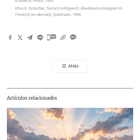
Academic Press, 1985
Vitus B. Dröscher,
Tierisch erfolgreich: Überlebensstrategien im
Tierreich
(en alemán), Goldmann, 1996
카
카
오
톡
Atrás
공
유
하
기
Artículos relacionados