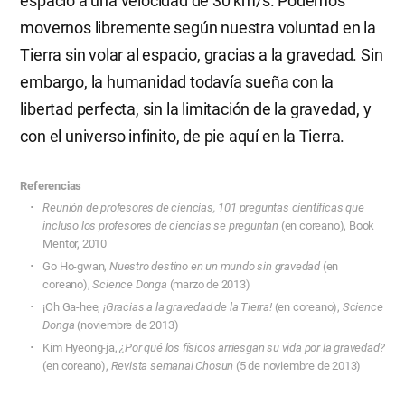
espacio a una velocidad de 30 km/s. Podemos
movernos libremente según nuestra voluntad en la
Tierra sin volar al espacio, gracias a la gravedad. Sin
embargo, la humanidad todavía sueña con la
libertad perfecta, sin la limitación de la gravedad, y
con el universo infinito, de pie aquí en la Tierra.
Referencias
Reunión de profesores de ciencias, 101 preguntas científicas que
incluso los profesores de ciencias se preguntan
(en coreano), Book
Mentor, 2010
Go Ho-gwan,
Nuestro destino en un mundo sin gravedad
(en
coreano),
Science Donga
(marzo de 2013)
¡Oh Ga-hee,
¡Gracias a la gravedad de la Tierra!
(en coreano),
Science
Donga
(noviembre de 2013)
Kim Hyeong-ja,
¿Por qué los físicos arriesgan su vida por la gravedad?
(en coreano),
Revista semanal Chosun
(5 de noviembre de 2013)