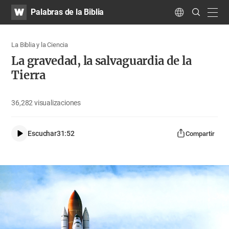
WATV
Search
Palabras de la Biblia
Submit
navig
Language
La Biblia y la Ciencia
La gravedad, la salvaguardia de la
Tierra
36,282
visualizaciones
Escuchar
31:52
Compartir