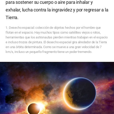
para sostener su cuerpo o aire para inhalar y
exhalar, lucha contra la ingravidez y por regresar a la
Tierra.
1. Desecho espacial: colección de objetos hechos por el hombre que
flotan en el espacio. Hay muchos tipos como satélites viejos o rotos,
herramientas que los astronautas pierden mientras trabajan en el espacio
e incluso trozos de pintura. El desecho espacial gira alrededor de la Tierra
en una órbita determinada. Como se mueve a una gran velocidad de 7
km/s, incluso un pequeño fragmento tiene un poder tremendo.