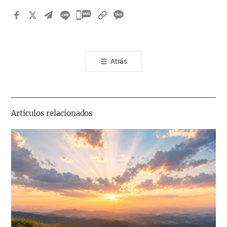
카
카
오
톡
Atrás
공
유
하
기
Artículos relacionados