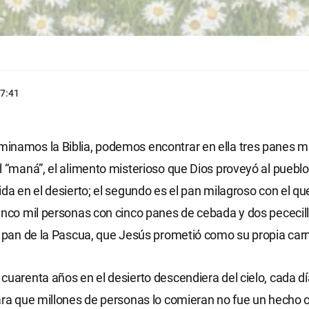
7:41
namos la Biblia, podemos encontrar en ella tres panes mi
l “maná”, el alimento misterioso que Dios proveyó al pueblo
ida en el desierto; el segundo es el pan milagroso con el q
inco mil personas con cinco panes de cebada y dos pececillo
l pan de la Pascua, que Jesús prometió como su propia car
cuarenta años en el desierto descendiera del cielo, cada dí
ara que millones de personas lo comieran no fue un hecho