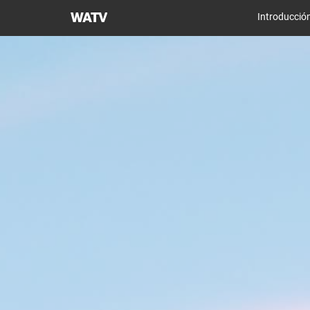
Iglesia
Introducció
de
Dios
Sociedad
Misionera
Mundial