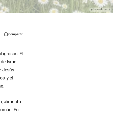
Generado por IA
Compartir
lagrosos. El
 de Israel
ue Jesús
s; y el
ne.
a, alimento
 común. En