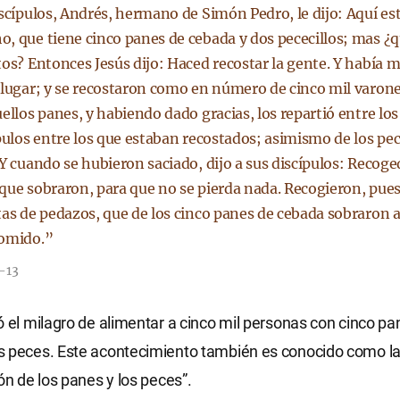
iscípulos, Andrés, hermano de Simón Pedro, le dijo: Aquí es
, que tiene cinco panes de cebada y dos pececillos; mas ¿q
tos? Entonces Jesús dijo: Haced recostar la gente. Y había 
 lugar; y se recostaron como en número de cinco mil varon
ellos panes, y habiendo dado gracias, los repartió entre los 
ípulos entre los que estaban recostados; asimismo de los pe
Y cuando se hubieron saciado, dijo a sus discípulos: Recoge
que sobraron, para que no se pierda nada. Recogieron, pues
tas de pedazos, que de los cinco panes de cebada sobraron a
omido.”
-13
ó el milagro de alimentar a cinco mil personas con cinco pa
s peces. Este acontecimiento también es conocido como l
ión de los panes y los peces”.