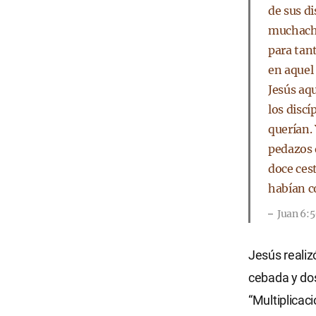
de sus d
muchacho
para tan
en aquel
Jesús aqu
los disc
querían. 
pedazos 
doce ces
habían c
Juan 6:5
Jesús realiz
cebada y do
“Multiplicac