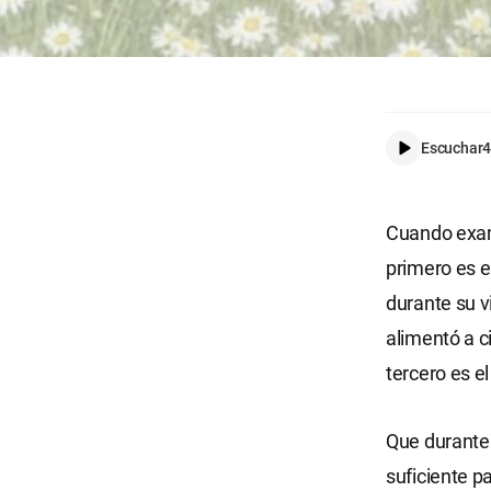
Escuchar
4
Cuando exami
primero es e
durante su v
alimentó a c
tercero es e
Que durante 
suficiente p