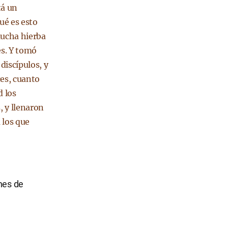
tá un
ué es esto
mucha hierba
es. Y tomó
discípulos, y
ces, cuanto
d los
, y llenaron
 los que
nes de
a