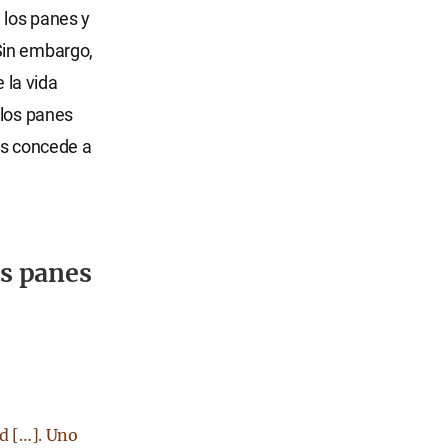
 los panes y
Sin embargo,
 la vida
 los panes
os concede a
os panes
ud […]. Uno