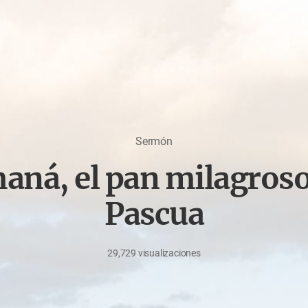
Sermón
aná, el pan milagroso
Pascua
29,729
visualizaciones
marzo
2,
2026