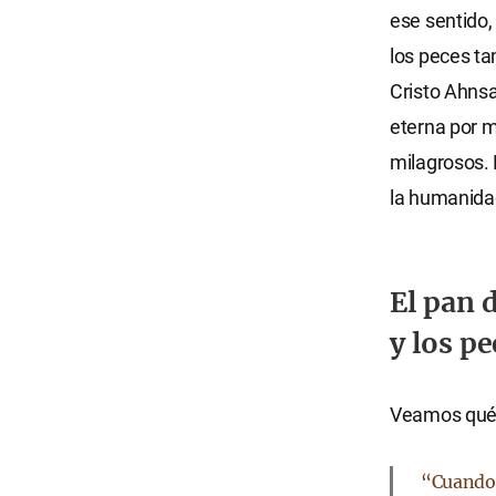
ese sentido,
los peces ta
Cristo Ahns
eterna por m
milagrosos. 
la humanida
El pan 
y los pe
Veamos qué 
“Cuando a