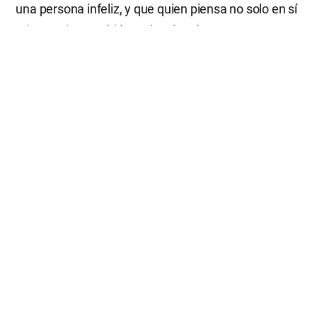
una persona infeliz, y que quien piensa no solo en sí
mismo, sino también en los demás, es una persona
feliz. Para una persona de escasa visión, el
sacrificarse por los demás es una pérdida. No
obstante, si pensamos en esto más
profundamente, comprenderemos que a través de
nuestros esfuerzos y sacrificios por los demás,
seremos amados y bendecidos por Dios y también
cambiaremos como hombres de Dios alabados y
honrados por las personas mientras vivamos en el
mundo.
Guiemos muchas almas a la verdad de vida,
obedeciendo la voluntad de Dios más fielmente en
este año. El tiempo más apropiado es ahora mismo,