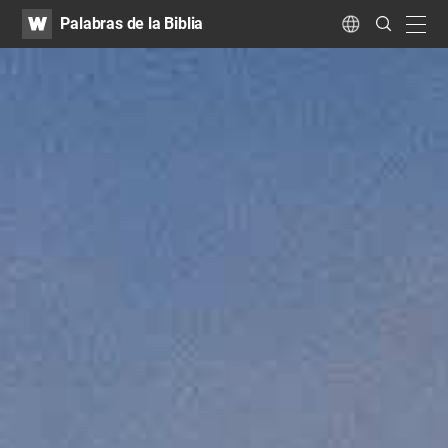
WATV
Search
Palabras de la Biblia
Submit
navig
Language