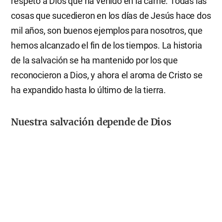
respeto a Dios que ha venido en la carne. Todas las
cosas que sucedieron en los días de Jesús hace dos
mil años, son buenos ejemplos para nosotros, que
hemos alcanzado el fin de los tiempos. La historia
de la salvación se ha mantenido por los que
reconocieron a Dios, y ahora el aroma de Cristo se
ha expandido hasta lo último de la tierra.
Nuestra salvación depende de Dios
Supongamos que un niño ha cometido un acto tan
malo como para romper el corazón de sus padres.
La autoridad de castigar o perdonar al hijo le
pertenece a sus padres. Y también tienen el
derecho de determinar cómo castigar o perdonar.